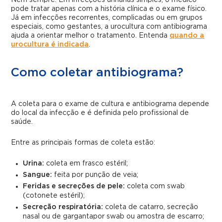
Nem sempre. Em infecções urinárias simples, o médico
pode tratar apenas com a história clínica e o exame físico.
Já em infecções recorrentes, complicadas ou em grupos
especiais, como gestantes, a urocultura com antibiograma
ajuda a orientar melhor o tratamento. Entenda
quando a
urocultura é indicada
.
Como coletar antibiograma?
A coleta para o exame de cultura e antibiograma depende
do local da infecção e é definida pelo profissional de
saúde.
Entre as principais formas de coleta estão:
Urina:
coleta em frasco estéril;
Sangue:
feita por punção de veia;
Feridas e secreções de pele:
coleta com swab
(cotonete estéril);
Secreção respiratória:
coleta de catarro, secreção
nasal ou de garganta
por swab ou amostra de escarro;