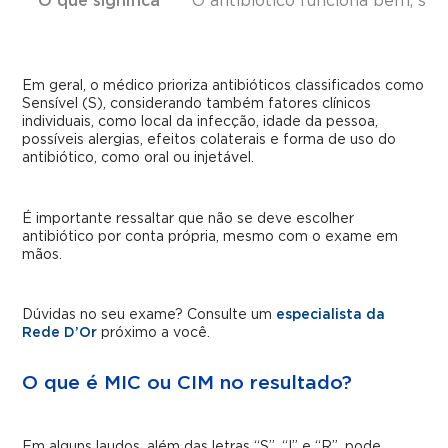
O que significa
O antibiótico funciona bem, sen
Em geral, o médico prioriza antibióticos classificados como
Sensível (S), considerando também fatores clínicos
individuais, como local da infecção, idade da pessoa,
possíveis alergias, efeitos colaterais e forma de uso do
antibiótico, como oral ou injetável.
É importante ressaltar que não se deve escolher
antibiótico por conta própria, mesmo com o exame em
mãos.
Dúvidas no seu exame? Consulte um
especialista da
Rede D’Or
próximo a você.
O que é MIC ou CIM no resultado?
Em alguns laudos, além das letras “S”, “I” e “R”, pode