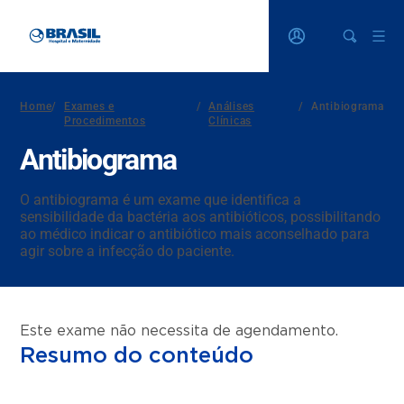
Home
/
Exames e
/
Análises
/
Antibiograma
Procedimentos
Clínicas
Antibiograma
O antibiograma é um exame que identifica a
sensibilidade da bactéria aos antibióticos, possibilitando
ao médico indicar o antibiótico mais aconselhado para
agir sobre a infecção do paciente.
Este exame não necessita de agendamento.
Resumo do conteúdo