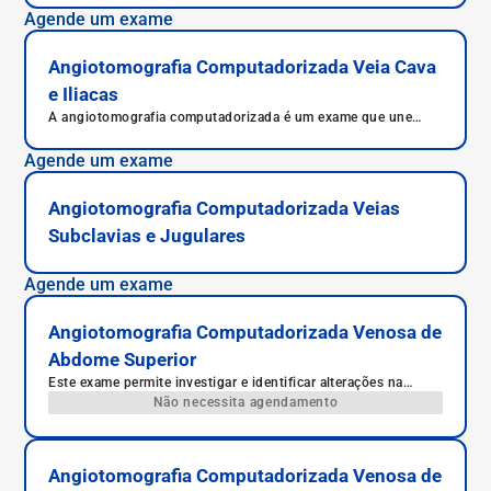
Agende um exame
Angiotomografia Computadorizada Veia Cava
e Iliacas
A angiotomografia computadorizada é um exame que une
técnicas da angiografia com a tomografia para diagnóstico de
doenças do sistema circulatório. Fornece imagens com
Agende um exame
precisão de placas de gordura ou cálcio no interior das veias
e artérias, nesse caso a veia cava e ilíacas, responsáveis por
levar o sangue da cabeça, dos membros superiores, inferiores
Angiotomografia Computadorizada Veias
e do abdômen de volta para o coração .
Subclavias e Jugulares
Agende um exame
Angiotomografia Computadorizada Venosa de
Abdome Superior
Este exame permite investigar e identificar alterações na
estrutura e funcionamento dos vasos sanguíneos.
Não necessita agendamento
Angiotomografia Computadorizada Venosa de