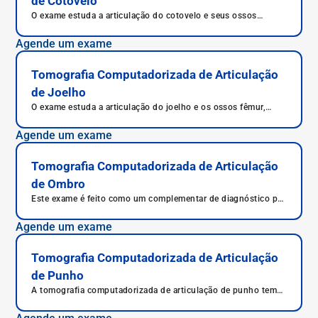
de Cotovelo
O exame estuda a articulação do cotovelo e seus ossos
úmero, rádio e ulna, sendo possível diagnóstico preciso e
correto.
Agende um exame
Tomografia Computadorizada de Articulação
de Joelho
O exame estuda a articulação do joelho e os ossos fêmur,
tíbia, patela e fíbula.
Agende um exame
Tomografia Computadorizada de Articulação
de Ombro
Este exame é feito como um complementar de diagnóstico por
imagem para auxiliar o médico no estudo de patologias da
articulação de ombro.
Agende um exame
Tomografia Computadorizada de Articulação
de Punho
A tomografia computadorizada de articulação de punho tem
como principal objetivo a captação de imagens em alta
definição de estruturas, órgãos e ossos.