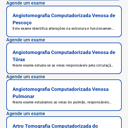
Agende um exame
Angiotomografia Computadorizada Venosa de
Pescoço
Este exame identifica alterações na estrutura e funcionamento
dos vasos sanguíneos.
Agende um exame
Angiotomografia Computadorizada Venosa de
Tórax
Neste exame estuda-se as veias responsáveis pela circulação
sanguínea do tórax, veia torácica e suas ramificações,
responsáveis pelo aporte de sangue a esta região.
Agende um exame
Angiotomografia Computadorizada Venosa
Pulmonar
Neste exame estudamos as veias do pulmão, responsáveis
por sua irrigação.
Agende um exame
Artro Tomografia Computadorizada do