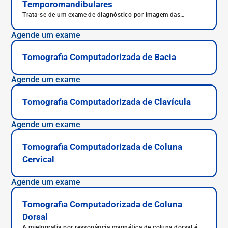
Temporomandibulares
Trata-se de um exame de diagnóstico por imagem das
articulações temporomandibulares que avalia o crânio e a
mandíbula.
Agende um exame
Tomografia Computadorizada de Bacia
Agende um exame
Tomografia Computadorizada de Clavícula
Agende um exame
Tomografia Computadorizada de Coluna
Cervical
Agende um exame
Tomografia Computadorizada de Coluna
Dorsal
A mielografia por ressonância magnética de coluna dorsal é