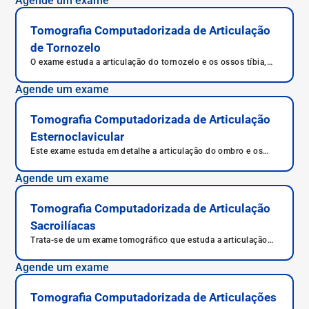
Agende um exame
Tomografia Computadorizada de Articulação
de Tornozelo
O exame estuda a articulação do tornozelo e os ossos tíbia,
tálus e fíbula, além dos ligamentos que compõem a
articulação.
Agende um exame
Tomografia Computadorizada de Articulação
Esternoclavicular
Este exame estuda em detalhe a articulação do ombro e os
ossos esterno e clavícula, oferecendo diagnóstico preciso e
correto.
Agende um exame
Tomografia Computadorizada de Articulação
Sacroilíacas
Trata-se de um exame tomográfico que estuda a articulação
entre o osso sacro e os ossos ilíacos (direito e esquerdo).
Agende um exame
Tomografia Computadorizada de Articulações