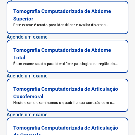
Tomografia Computadorizada de Abdome
Superior
Este exame é usado para identificar e avaliar diversas
patologias que atingem os órgãos do abdome superior.
Agende um exame
Tomografia Computadorizada de Abdome
Total
É um exame usado para identificar patologias na região do
abdome.
Agende um exame
Tomografia Computadorizada de Articulação
Coxofemoral
Neste exame examinamos o quadril e sua conexão com o
fêmur e os ossos da perna, através da articulação
coxofemoral.
Agende um exame
Tomografia Computadorizada de Articulação