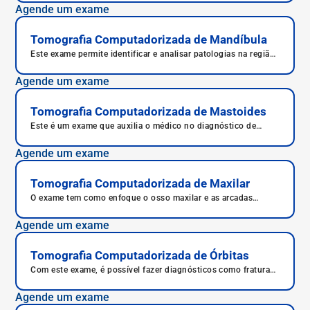
como sinusite e desvio de septo nasal.
Agende um exame
Tomografia Computadorizada de Mandíbula
Este exame permite identificar e analisar patologias na região
da mandíbula.
Agende um exame
Tomografia Computadorizada de Mastoides
Este é um exame que auxilia o médico no diagnóstico de
alterações nessa região, já que demonstra lesões muito
pequenas com precisão qualidade e em menor tempo.
Agende um exame
Tomografia Computadorizada de Maxilar
O exame tem como enfoque o osso maxilar e as arcadas
dentárias do paciente, sendo usado tanto por médicos quanto
por dentistas para auxiliar na avaliação e tratamento dos
Agende um exame
pacientes.
Tomografia Computadorizada de Órbitas
Com este exame, é possível fazer diagnósticos como fratura
de qualquer osso que componha a órbita, avaliar alterações
como inflamações, massas, danos aos vasos sanguíneos e
Agende um exame
também, tumores.