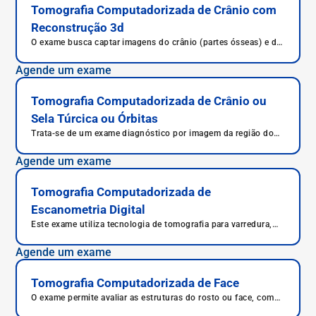
Tomografia Computadorizada de Crânio com
Reconstrução 3d
O exame busca captar imagens do crânio (partes ósseas) e de
estruturas intracranianas para possibilitar a recriação de uma
imagem tridimensional
Agende um exame
Tomografia Computadorizada de Crânio ou
Sela Túrcica ou Órbitas
Trata-se de um exame diagnóstico por imagem da região do
crânio.
Agende um exame
Tomografia Computadorizada de
Escanometria Digital
Este exame utiliza tecnologia de tomografia para varredura,
focando nos membros inferiores.
Agende um exame
Tomografia Computadorizada de Face
O exame permite avaliar as estruturas do rosto ou face, como
músculos, ossos e fossas nasais, diagnosticando doenças