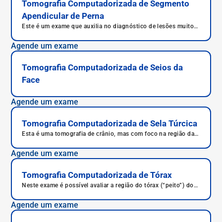
Tomografia Computadorizada de Segmento
Apendicular de Perna
Este é um exame que auxilia no diagnóstico de lesões muito
pequenas na perna, com maior qualidade e em menor tempo.
Agende um exame
Tomografia Computadorizada de Seios da
Face
Agende um exame
Tomografia Computadorizada de Sela Túrcica
Esta é uma tomografia de crânio, mas com foco na região da
sela túrcica, localizada na base do crânio.
Agende um exame
Tomografia Computadorizada de Tórax
Neste exame é possível avaliar a região do tórax (“peito”) do
paciente, incluindo a parte óssea, o tecido pulmonar, os vasos
sanguíneos da região e parcialmente a parte gordurosa.
Agende um exame