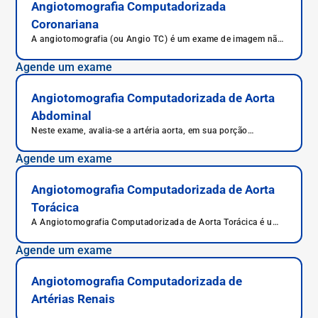
Angiotomografia Computadorizada
Coronariana
A angiotomografia (ou Angio TC) é um exame de imagem não
invasivo que combina tomografia computadorizada com
angiografia para analisar artérias e veias. Detecta obstruções,
Agende um exame
aneurismas, placas de gordura e outras alterações vasculares.
Angiotomografia Computadorizada de Aorta
Abdominal
Neste exame, avalia-se a artéria aorta, em sua porção
localizada no abdome.
Agende um exame
Angiotomografia Computadorizada de Aorta
Torácica
A Angiotomografia Computadorizada de Aorta Torácica é um
exame de diagnóstico por imagem não invasivo. Nesse caso,
o procedimento estuda a porção da aorta no tórax, uma das
Agende um exame
artérias mais importantes, que leva sangue do coração para
outras áreas do corpo.
Angiotomografia Computadorizada de
Artérias Renais