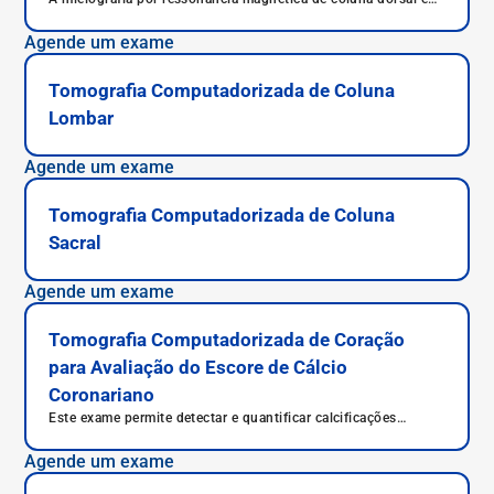
um exame médico que combina o uso de contrastes
radioativos com a realização de uma ressonância magnética
Agende um exame
para permitir que sejam obtidas imagens de alta qualidade da
coluna dorsal do paciente.
Tomografia Computadorizada de Coluna
Lombar
Agende um exame
Tomografia Computadorizada de Coluna
Sacral
Agende um exame
Tomografia Computadorizada de Coração
para Avaliação do Escore de Cálcio
Coronariano
Este exame permite detectar e quantificar calcificações
presentes nas artérias coronárias e assim, indica o risco de
eventos cardíacos (ex. infarto).
Agende um exame