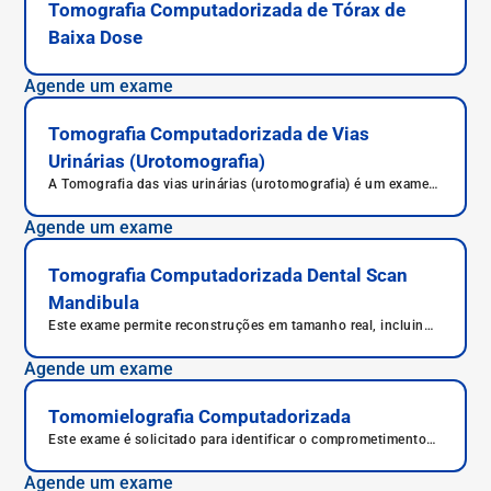
Tomografia Computadorizada de Tórax de
Baixa Dose
Agende um exame
Tomografia Computadorizada de Vias
Urinárias (Urotomografia)
A Tomografia das vias urinárias (urotomografia) é um exame
de imagem que avalia rins, ureteres e bexiga, sendo útil para
diagnosticar cálculos, tumores e malformações.
Agende um exame
Tomografia Computadorizada Dental Scan
Mandibula
Este exame permite reconstruções em tamanho real, incluindo
panorâmicas, o que possibilita o planeamento cirúrgico.
Agende um exame
Tomomielografia Computadorizada
Este exame é solicitado para identificar o comprometimento
de nervos responsáveis pela sensibilidade e movimentos de
membros superiores.
Agende um exame