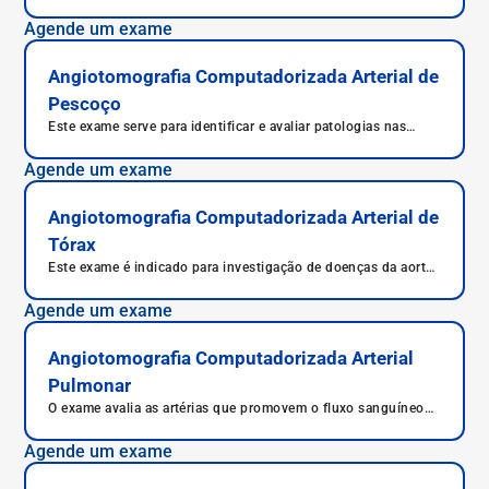
especial vasos sanguíneos responsáveis por irrigar os órgãos
reprodutores.
Agende um exame
Angiotomografia Computadorizada Arterial de
Pescoço
Este exame serve para identificar e avaliar patologias nas
veias e artérias do pescoço.
Agende um exame
Angiotomografia Computadorizada Arterial de
Tórax
Este exame é indicado para investigação de doenças da aorta
abdominal e torácica, como estenoses, aneurismas e
dissecções.
Agende um exame
Angiotomografia Computadorizada Arterial
Pulmonar
O exame avalia as artérias que promovem o fluxo sanguíneo
pulmonar, principalmente tronco pulmonar e artérias
pulmonares.
Agende um exame