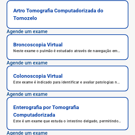
Artro Tomografia Computadorizada do
Tornozelo
Agende um exame
Broncoscopia Virtual
Neste exame o pulmão é estudado através de navegação em
seu interior. Mesmo assim, o exame é minimamente invasivo,
não sendo feito com broncoscópio, como na broncoscopia
Agende um exame
tradicional.
Colonoscopia Virtual
Este exame é indicado para identificar e avaliar patologias na
região anal.
Agende um exame
Enterografia por Tomografia
Computadorizada
Este é um exame que estuda o intestino delgado, permitindo
diagnóstico de diversas doenças que afetam este órgão,
como a Doença de Crohn.
Agende um exame