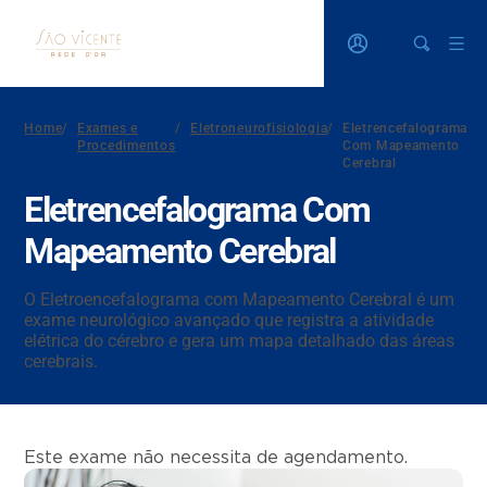
Home
/
Exames e
/
Eletroneurofisiologia
/
Eletrencefalograma
Procedimentos
Com Mapeamento
Cerebral
Eletrencefalograma Com
Mapeamento Cerebral
O Eletroencefalograma com Mapeamento Cerebral é um
exame neurológico avançado que registra a atividade
elétrica do cérebro e gera um mapa detalhado das áreas
cerebrais.
Este exame não necessita de agendamento.