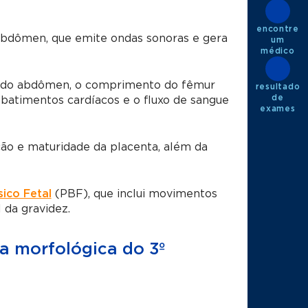
encontre
abdômen, que emite ondas sonoras e gera
um
médico
 e do abdômen, o comprimento do fêmur
resultado
de
 batimentos cardíacos e o fluxo de sangue
exames
ção e maturidade da placenta, além da
sico Fetal
(PBF), que inclui movimentos
 da gravidez.
a morfológica do 3º