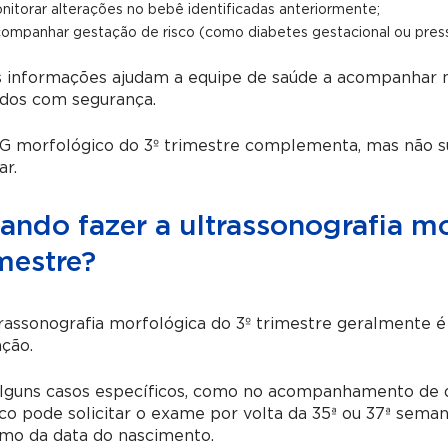
nitorar alterações no bebê identificadas anteriormente;
ompanhar gestação de risco (como diabetes gestacional ou press
s informações ajudam a equipe de saúde a acompanhar m
ados com segurança.
G morfológico do 3º trimestre complementa, mas não s
ar.
ando fazer a ultrassonografia mo
mestre?
rassonografia morfológica do 3º trimestre geralmente é
ção.
guns casos específicos, como no acompanhamento de di
co pode solicitar o exame por volta da 35ª ou 37ª se
imo da data do nascimento.