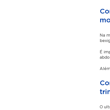
Co
mo
Na ma
bexig
É imp
abdo
Além 
Co
tri
O ult