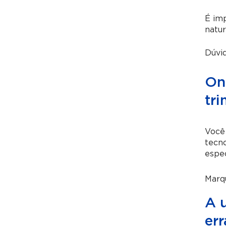
É imp
natur
Dúvi
On
tri
Você 
tecn
espec
Marq
A 
er