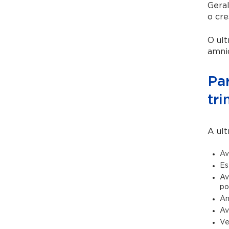
Gera
o cre
O ult
amnió
Par
tri
A ult
Av
Es
Av
po
An
Av
Ve