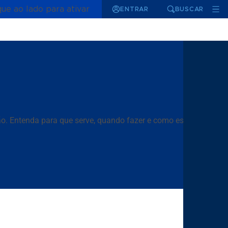
que ao lado para ativar
ENTRAR
BUSCAR
ão. Entenda para que serve, quando fazer e como esse