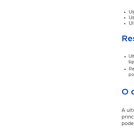
Us
Us
Ul
Re
Ul
lí
Re
po
O q
A ul
princ
poden