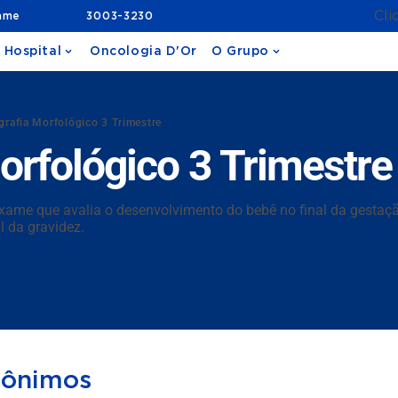
Cli
ame
3003-3230
 Hospital
Oncologia D'Or
O Grupo
grafia Morfológico 3 Trimestre
orfológico 3 Trimestre
exame que avalia o desenvolvimento do bebê no final da gestaç
l da gravidez.
nônimos