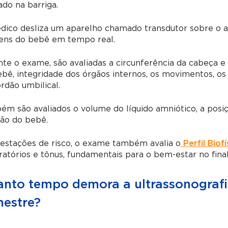
ado na barriga.
dico desliza um aparelho chamado transdutor sobre o 
ens do bebê em tempo real.
nte o exame, são avaliadas a circunferência da cabeça
bê, integridade dos órgãos internos, os movimentos, os
rdão umbilical.
m são avaliados o volume do líquido amniótico, a posi
ção do bebê.
estações de risco, o exame também avalia o
Perfil Biofí
ratórios e tônus, fundamentais para o bem-estar no final
nto tempo demora a ultrassonografi
mestre?