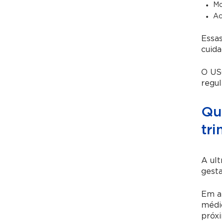
Mo
Ac
Essa
cuid
O US
regul
Qu
tri
A ult
gesta
Em al
médi
próx