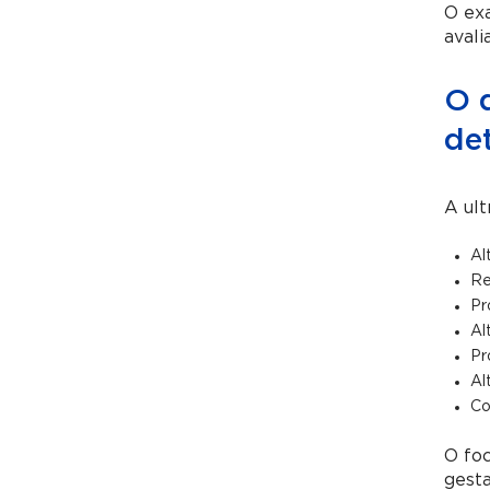
O ex
avali
O q
de
A ult
Al
Re
Pr
Al
Pr
Al
Co
O foc
gesta