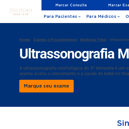
Marcar Consulta
Marcar Ex
Para Pacientes
Para Médicos
O
Home
/
Exames e Procedimentos
/
Medicina Fetal
/
Ultrassono
Ultrassonografia M
A ultrassonografia morfológica do 3º trimestre é um 
exame avalia o crescimento e a saúde do bebê no fina
Marque seu exame
Si