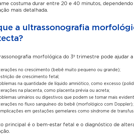
ame costuma durar entre 20 e 40 minutos, dependendo 
ação mais detalhada.
ue a ultrassonografia morfológi
tecta?
rassonografia morfológica do 3º trimestre pode ajudar a 
terações no crescimento (bebê muito pequeno ou grande);
strição de crescimento fetal;
oblemas na quantidade de líquido amniótico, como excesso (polid
terações na placenta, como placenta prévia ou acreta;
oblemas urinários ou digestivos que podem se tornar mais evidente
terações no fluxo sanguíneo do bebê (morfológico com Doppler);
mplicações em gestações gemelares como síndrome de transfusã
o principal é o bem-estar fetal e o diagnóstico de alte
ção.