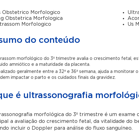
 Obstetrico Morfologico
Ultr
g Obstetrica Morfologica
Aco
trassom Morfologico
Us M
sumo do conteúdo
trassom morfológico do 3º trimestre avalia o crescimento fetal, e
quido amniótico e a maturidade da placenta.
alizado geralmente entre a 32ª e 36ª semana, ajuda a monitorar o 
dem impactar o parto e os cuidados finais da gravidez.
ue é ultrassonografia morfológi
trassonografia morfológica do 3º trimestre é um exame
ipal a avaliação do crescimento fetal, da vitalidade do 
do incluir o Doppler para análise do fluxo sanguíneo.