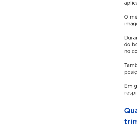
aplic
O mé
imag
Dura
do be
no co
També
posi
Em g
respi
Qua
tri