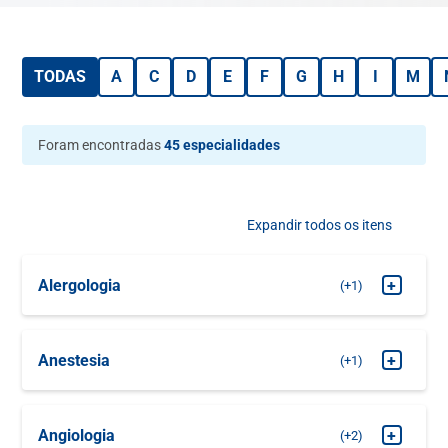
TODAS
A
C
D
E
F
G
H
I
M
Foram encontradas
45 especialidades
Expandir todos os itens
Alergologia
+
+1
MARQUE SUA
Alergologia Clínica
CONSULTA
Anestesia
+
+1
MARQUE SUA
Pré Anestesia
CONSULTA
Angiologia
+
+2