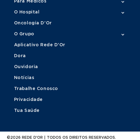
Para Médicos
MARQUE SUA
Urologia Pediátrica
O Hospital
CONSULTA
Oncologia D'Or
O Grupo
Aplicativo Rede D'Or
Dora
Ouvidoria
Notícias
Trabalhe Conosco
Privacidade
Tua Saúde
©2026 REDE D'OR | TODOS OS DIREITOS RESERVADOS.