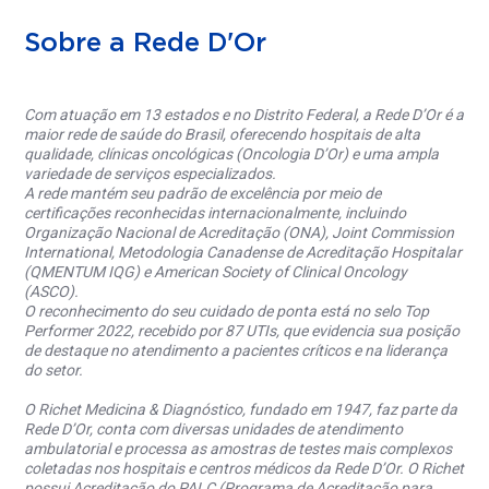
Sobre a Rede D'Or
Com atuação em 13 estados e no Distrito Federal, a Rede D’Or é a
maior rede de saúde do Brasil, oferecendo hospitais de alta
qualidade, clínicas oncológicas (Oncologia D’Or) e uma ampla
variedade de serviços especializados.
A rede mantém seu padrão de excelência por meio de
certificações reconhecidas internacionalmente, incluindo
Organização Nacional de Acreditação (ONA), Joint Commission
International, Metodologia Canadense de Acreditação Hospitalar
(QMENTUM IQG) e American Society of Clinical Oncology
(ASCO).
O reconhecimento do seu cuidado de ponta está no selo Top
Performer 2022, recebido por 87 UTIs, que evidencia sua posição
de destaque no atendimento a pacientes críticos e na liderança
do setor.
O Richet Medicina & Diagnóstico, fundado em 1947, faz parte da
Rede D’Or, conta com diversas unidades de atendimento
ambulatorial e processa as amostras de testes mais complexos
coletadas nos hospitais e centros médicos da Rede D’Or. O Richet
possui Acreditação do PALC (Programa de Acreditação para