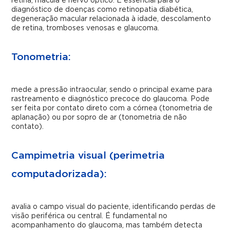
retina, mácula e nervo óptico. É essencial para o
diagnóstico de doenças como retinopatia diabética,
degeneração macular relacionada à idade, descolamento
de retina, tromboses venosas e glaucoma.
Tonometria:
mede a pressão intraocular, sendo o principal exame para
rastreamento e diagnóstico precoce do glaucoma. Pode
ser feita por contato direto com a córnea (tonometria de
aplanação) ou por sopro de ar (tonometria de não
contato).
Campimetria visual (perimetria
computadorizada):
avalia o campo visual do paciente, identificando perdas de
visão periférica ou central. É fundamental no
acompanhamento do glaucoma, mas também detecta