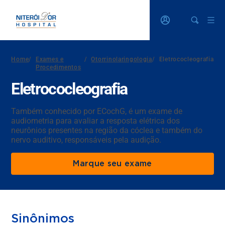
Home
/
Exames e
/
Otorrinolaringologia
/
Eletrococleografia
Procedimentos
Eletrococleografia
Também conhecido por ECochG, é um exame de
audiometria para avaliar a resposta elétrica dos
neurônios presentes na região da cóclea e também do
nervo auditivo, responsáveis pela audição.
Marque seu exame
Sinônimos