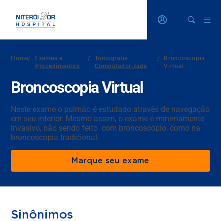
Home
/
Exames e
/
Tomografia
/
Broncoscopia
Procedimentos
Computadorizada
Virtual
Broncoscopia Virtual
Neste exame o pulmão é estudado através de navegação
em seu interior. Mesmo assim, o exame é minimamente
invasivo, não sendo feito com broncoscópio, como na
broncoscopia tradicional.
Marque seu exame
Sinônimos