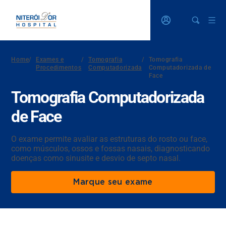
Home
/
Exames e
/
Tomografia
/
Tomografia
Procedimentos
Computadorizada
Computadorizada de
Face
Tomografia Computadorizada
de Face
O exame permite avaliar as estruturas do rosto ou face,
como músculos, ossos e fossas nasais, diagnosticando
doenças como sinusite e desvio de septo nasal.
Marque seu exame