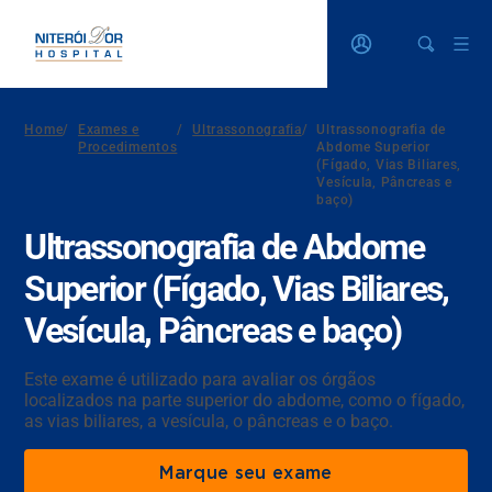
Home
/
Exames e
/
Ultrassonografia
/
Ultrassonografia de
Procedimentos
Abdome Superior
(Fígado, Vias Biliares,
Vesícula, Pâncreas e
baço)
Ultrassonografia de Abdome
Superior (Fígado, Vias Biliares,
Vesícula, Pâncreas e baço)
Este exame é utilizado para avaliar os órgãos
localizados na parte superior do abdome, como o fígado,
as vias biliares, a vesícula, o pâncreas e o baço.
Marque seu exame