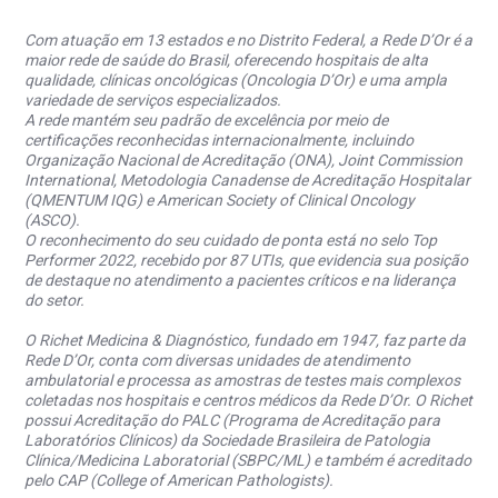
Com atuação em 13 estados e no Distrito Federal, a Rede D’Or é a
maior rede de saúde do Brasil, oferecendo hospitais de alta
qualidade, clínicas oncológicas (Oncologia D’Or) e uma ampla
variedade de serviços especializados.
A rede mantém seu padrão de excelência por meio de
certificações reconhecidas internacionalmente, incluindo
Organização Nacional de Acreditação (ONA), Joint Commission
International, Metodologia Canadense de Acreditação Hospitalar
(QMENTUM IQG) e American Society of Clinical Oncology
(ASCO).
O reconhecimento do seu cuidado de ponta está no selo Top
Performer 2022, recebido por 87 UTIs, que evidencia sua posição
de destaque no atendimento a pacientes críticos e na liderança
do setor.
O Richet Medicina & Diagnóstico, fundado em 1947, faz parte da
Rede D’Or, conta com diversas unidades de atendimento
ambulatorial e processa as amostras de testes mais complexos
coletadas nos hospitais e centros médicos da Rede D’Or. O Richet
possui Acreditação do PALC (Programa de Acreditação para
Laboratórios Clínicos) da Sociedade Brasileira de Patologia
Clínica/Medicina Laboratorial (SBPC/ML) e também é acreditado
pelo CAP (College of American Pathologists).