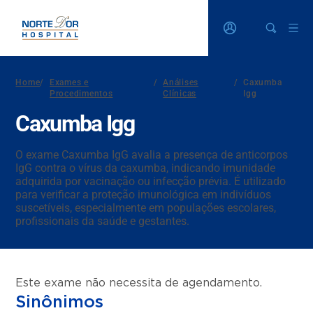
Home
/
Exames e
/
Análises
/
Caxumba
Procedimentos
Clínicas
Igg
Caxumba Igg
O exame Caxumba IgG avalia a presença de anticorpos
IgG contra o vírus da caxumba, indicando imunidade
adquirida por vacinação ou infecção prévia. É utilizado
para verificar a proteção imunológica em indivíduos
suscetíveis, especialmente em populações escolares,
profissionais da saúde e gestantes.
Este exame não necessita de agendamento.
Sinônimos