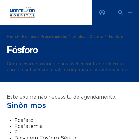
Home
/
Exames e Procedimentos
/
Análises Clínicas
/
Fósforo
Fósforo
Com o exame fósforo, é possível encontrar problemas
como insuficiência renal, menopausa e hipotireoidismo.
Este exame não necessita de agendamento.
Sinônimos
Fosfato
Fosfatemia
P
Dosagem Fosforo Sérico