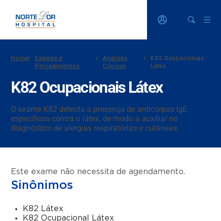
Home
/
Exames e
/
Análises
/
K82 Ocupacionais
Procedimentos
Clínicas
Látex
K82 Ocupacionais Látex
O exame K82 detecta a presença de anticorpos IgE
específicos contra o látex, de modo a auxiliar no
diagnóstico de alergias respiratórias e cutâneas.
Este exame não necessita de agendamento.
Sinônimos
K82 Látex
K82 Ocupacional Látex