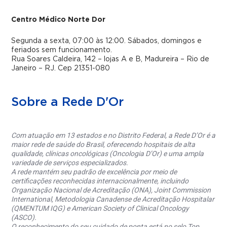
Centro Médico Norte Dor
Segunda a sexta, 07:00 às 12:00. Sábados, domingos e
feriados sem funcionamento.
Rua Soares Caldeira, 142 – lojas A e B, Madureira – Rio de
Janeiro – RJ. Cep 21351-080
Sobre a Rede D'Or
Com atuação em 13 estados e no Distrito Federal, a Rede D’Or é a
maior rede de saúde do Brasil, oferecendo hospitais de alta
qualidade, clínicas oncológicas (Oncologia D’Or) e uma ampla
variedade de serviços especializados.
A rede mantém seu padrão de excelência por meio de
certificações reconhecidas internacionalmente, incluindo
Organização Nacional de Acreditação (ONA), Joint Commission
International, Metodologia Canadense de Acreditação Hospitalar
(QMENTUM IQG) e American Society of Clinical Oncology
(ASCO).
O reconhecimento do seu cuidado de ponta está no selo Top