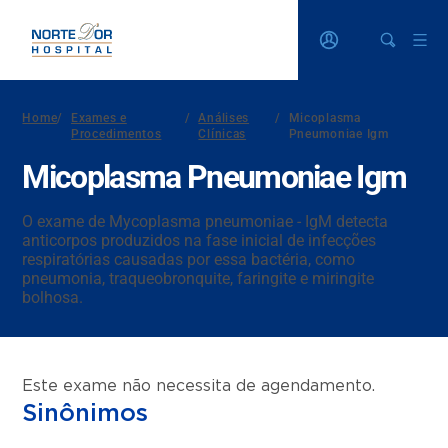
Home
/
Exames e
/
Análises
/
Micoplasma
Procedimentos
Clínicas
Pneumoniae Igm
Micoplasma Pneumoniae Igm
O exame de Mycoplasma pneumoniae - IgM detecta
anticorpos produzidos na fase inicial de infecções
respiratórias causadas por essa bactéria, como
pneumonia, traqueobronquite, faringite e miringite
bolhosa.
Este exame não necessita de agendamento.
Sinônimos