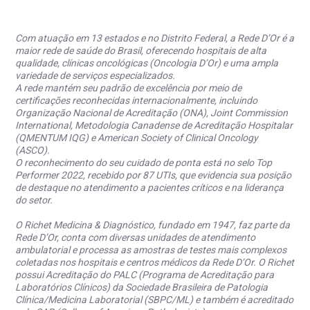
Com atuação em 13 estados e no Distrito Federal, a Rede D’Or é a
maior rede de saúde do Brasil, oferecendo hospitais de alta
qualidade, clínicas oncológicas (Oncologia D’Or) e uma ampla
variedade de serviços especializados.
A rede mantém seu padrão de excelência por meio de
certificações reconhecidas internacionalmente, incluindo
Organização Nacional de Acreditação (ONA), Joint Commission
International, Metodologia Canadense de Acreditação Hospitalar
(QMENTUM IQG) e American Society of Clinical Oncology
(ASCO).
O reconhecimento do seu cuidado de ponta está no selo Top
Performer 2022, recebido por 87 UTIs, que evidencia sua posição
de destaque no atendimento a pacientes críticos e na liderança
do setor.
O Richet Medicina & Diagnóstico, fundado em 1947, faz parte da
Rede D’Or, conta com diversas unidades de atendimento
ambulatorial e processa as amostras de testes mais complexos
coletadas nos hospitais e centros médicos da Rede D’Or. O Richet
possui Acreditação do PALC (Programa de Acreditação para
Laboratórios Clínicos) da Sociedade Brasileira de Patologia
Clínica/Medicina Laboratorial (SBPC/ML) e também é acreditado