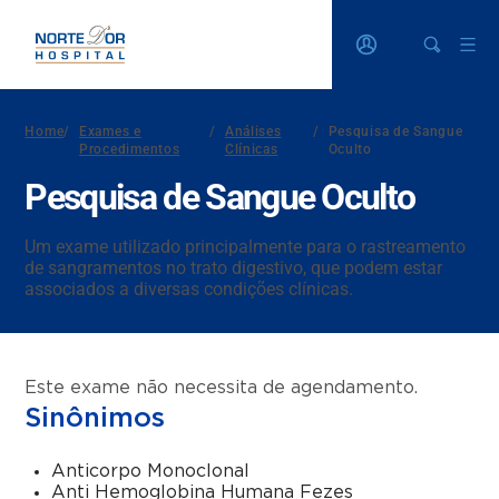
Home
/
Exames e
/
Análises
/
Pesquisa de Sangue
Procedimentos
Clínicas
Oculto
Pesquisa de Sangue Oculto
Um exame utilizado principalmente para o rastreamento
de sangramentos no trato digestivo, que podem estar
associados a diversas condições clínicas.
Este exame não necessita de agendamento.
Sinônimos
Anticorpo Monoclonal
Anti Hemoglobina Humana Fezes