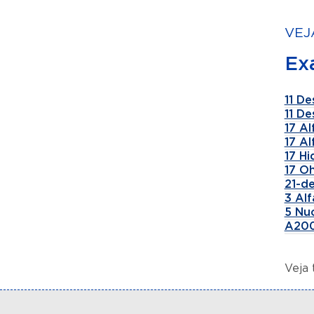
VEJ
Ex
11 De
11 De
17 A
17 A
17 H
17 Oh
21-de
3 Al
5 Nu
A200
Veja