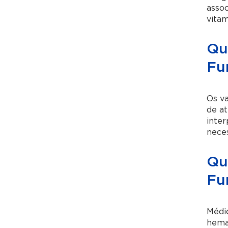
assoc
vitam
Qu
Fu
Os va
de at
inte
neces
Qua
Fu
Médic
hemat