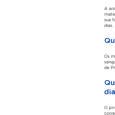
A aná
mater
sua f
dias.
Qu
Os mé
sangu
de Pr
Qu
di
O pri
congê