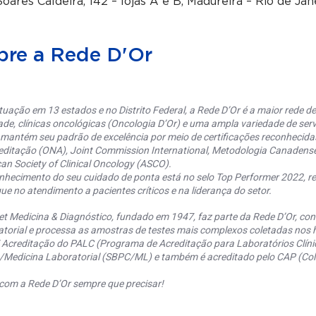
oares Caldeira, 142 – lojas A e B, Madureira – Rio de Jan
bre a Rede D'Or
uação em 13 estados e no Distrito Federal, a Rede D’Or é a maior rede de 
ade, clínicas oncológicas (Oncologia D’Or) e uma ampla variedade de serv
 mantém seu padrão de excelência por meio de certificações reconhecida
editação (ONA), Joint Commission International, Metodologia Canaden
an Society of Clinical Oncology (ASCO).
nhecimento do seu cuidado de ponta está no selo Top Performer 2022, re
ue no atendimento a pacientes críticos e na liderança do setor.
et Medicina & Diagnóstico, fundado em 1947, faz parte da Rede D’Or, co
torial e processa as amostras de testes mais complexos coletadas nos h
 Acreditação do PALC (Programa de Acreditação para Laboratórios Clínic
a/Medicina Laboratorial (SBPC/ML) e também é acreditado pelo CAP (Coll
com a Rede D’Or sempre que precisar!