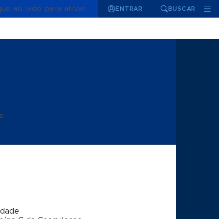
que ao lado para ativar
ENTRAR
BUSCAR
e.
idade