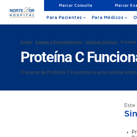
Marcar Consulta
Marcar Ex
Para Pacientes
Para Médicos
O
Home
/
Exames e Procedimentos
/
Análises Clínicas
/
Proteína
Proteína C Funcion
O exame de Proteína C Funcional é uma análise impor
Este
Si
Pr