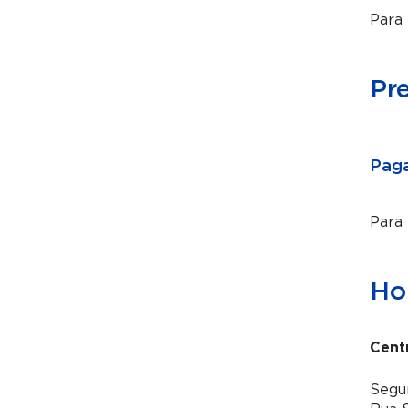
Para 
Pr
Paga
Para
Hor
Cent
Segun