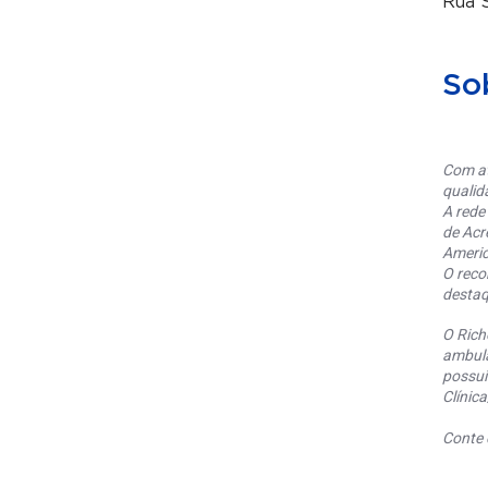
Rua S
So
Com at
qualid
A rede
de Acr
Americ
O reco
destaq
O Rich
ambula
possui
Clínic
Conte 