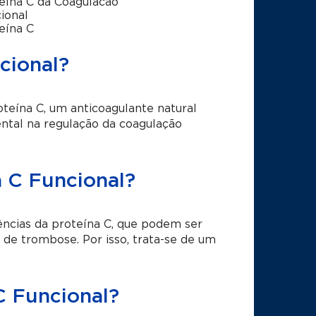
eína C da Coagulacao
ional
eína C
cional?
roteína C, um anticoagulante natural
tal na regulação da coagulação
a C Funcional?
iências da proteína C, que podem ser
o de trombose. Por isso, trata-se de um
C Funcional?