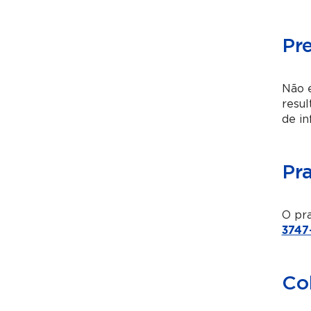
Pr
Não é
resul
de i
Pr
O pra
3747
Co