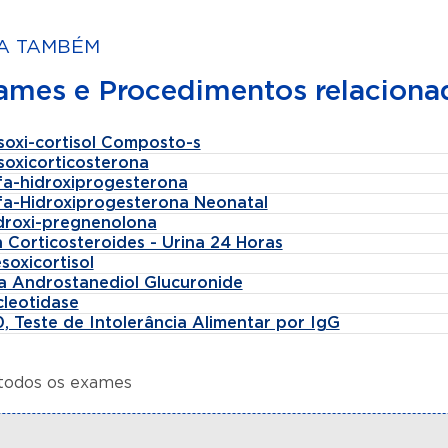
A TAMBÉM
ames e Procedimentos relaciona
soxi-cortisol Composto-s
soxicorticosterona
lfa-hidroxiprogesterona
lfa-Hidroxiprogesterona Neonatal
idroxi-pregnenolona
 Corticosteroides - Urina 24 Horas
soxicortisol
fa Androstanediol Glucuronide
cleotidase
, Teste de Intolerância Alimentar por IgG
 todos os exames