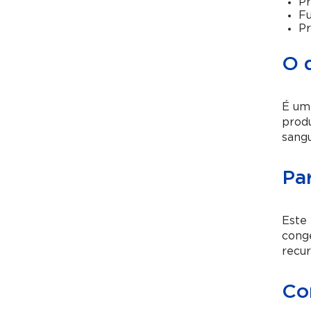
Pr
Fu
Pr
O 
É um 
prod
sangu
Pa
Este 
congê
recur
Co