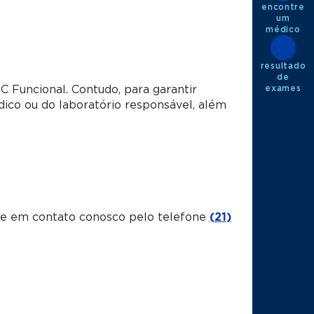
encontre
um
médico
resultado
de
exames
C Funcional. Contudo, para garantir
dico ou do laboratório responsável, além
tre em contato conosco pelo telefone
(21)