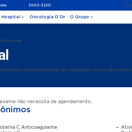
Cli
ame
3003-3230
 Hospital
Oncologia D'Or
O Grupo
 C Funcional
al
tante para avaliar problemas de coagulação e risco de trombos
 exame não necessita de agendamento.
nônimos
oteína C Anticoagulante
Ativ