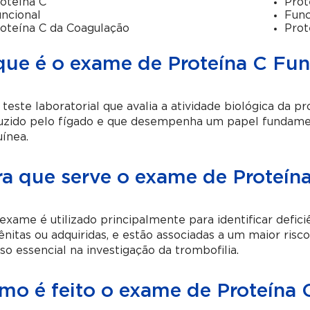
oteína C
Prot
ncional
Func
oteína C da Coagulação
Prot
que é o exame de Proteína C Fun
teste laboratorial que avalia a atividade biológica da p
uzido pelo fígado e que desempenha um papel fundamen
ínea.
ra que serve o exame de Proteín
exame é utilizado principalmente para identificar defic
nitas ou adquiridas, e estão associadas a um maior risc
so essencial na investigação da trombofilia.
mo é feito o exame de Proteína 