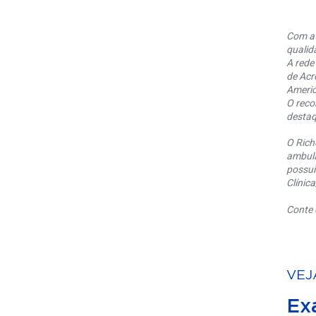
Com at
qualid
A rede
de Acr
Americ
O reco
destaq
O Rich
ambula
possui
Clínic
Conte 
VEJ
Ex