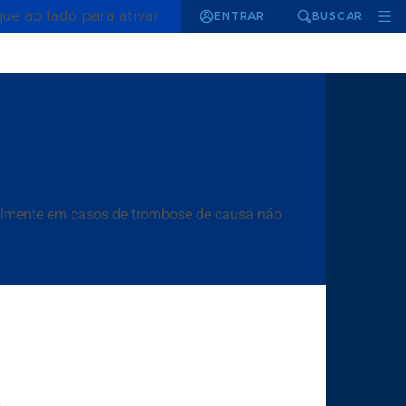
que ao lado para ativar
ENTRAR
BUSCAR
ialmente em casos de trombose de causa não