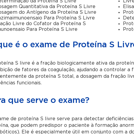
terminação da Proteína S Livre
Livr
sagem Quantitativa da Proteína S Livre
Elis
sagem do Antígeno da Proteína S Livre
Prot
zimaimunoensaio Para Proteína S Livre
Det
ação Livre do Cofator da Proteína S
Prot
unoensaio Para Proteína S Livre
Prot
que é o exame de Proteína S Livr
teína S livre é a fração biologicamente ativa da proteí
ibição de fatores da coagulação, ajudando a controlar a
entemente da proteína S total, a dosagem da fração livr
iências funcionais.
ra que serve o exame?
me de proteína S livre serve para detectar deficiências
eína, que podem predispor o paciente à formação anorm
óticos). Ele é especialmente útil em conjunto com a d