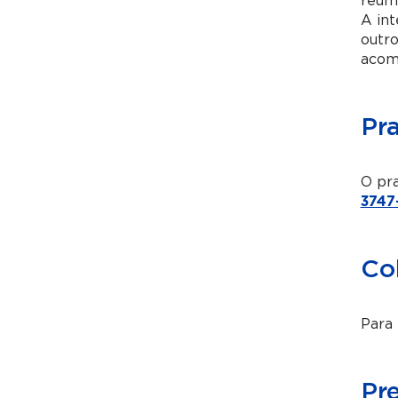
reuma
A int
outr
acom
Pr
O pra
3747
Co
Para 
Pr