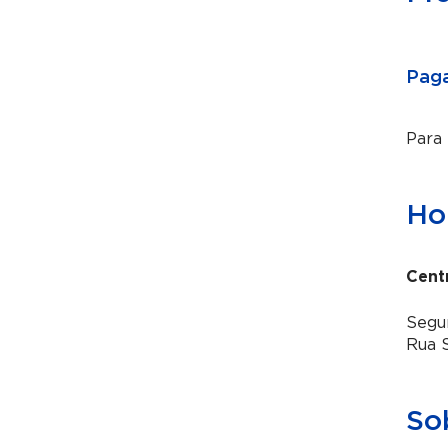
Paga
Para
Hor
Cent
Segun
Rua S
So