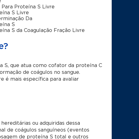
e
a Para Proteína S Livre
eína S Livre
erminação Da
eína S
eína S da Coagulação Fração Livre
e?
na S, que atua como cofator da proteína C
 formação de coágulos no sangue.
e é mais específica para avaliar
 hereditárias ou adquiridas dessa
al de coágulos sanguíneos (eventos
osagem de proteína S total e outros