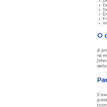
De
Do
Do
En
Fr
Im
O 
A pro
na in
Difer
defic
Pa
O exa
prot
tromb