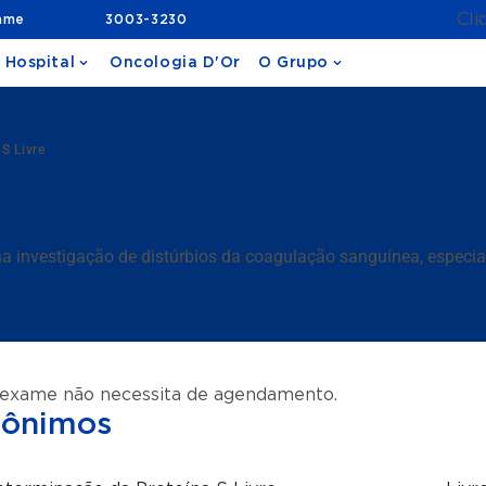
Cli
ame
3003-3230
 Hospital
Oncologia D'Or
O Grupo
 S Livre
na investigação de distúrbios da coagulação sanguínea, espec
 exame não necessita de agendamento.
nônimos