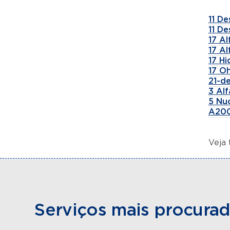
11 De
11 De
17 A
17 A
17 H
17 Oh
21-de
3 Al
5 Nu
A200
Veja
Serviços mais procura