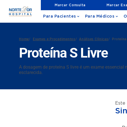
Marcar Consulta
Marcar Ex
Para Pacientes
Para Médicos
O
Home
/
Exames e Procedimentos
/
Análises Clínicas
/
Proteína
Proteína S Livre
A dosagem de proteína S livre é um exame essencial 
esclarecida.
Este
Si