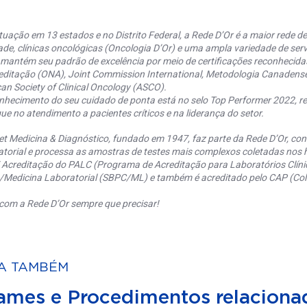
uação em 13 estados e no Distrito Federal, a Rede D’Or é a maior rede de 
ade, clínicas oncológicas (Oncologia D’Or) e uma ampla variedade de serv
 mantém seu padrão de excelência por meio de certificações reconhecida
editação (ONA), Joint Commission International, Metodologia Canaden
an Society of Clinical Oncology (ASCO).
nhecimento do seu cuidado de ponta está no selo Top Performer 2022, re
ue no atendimento a pacientes críticos e na liderança do setor.
et Medicina & Diagnóstico, fundado em 1947, faz parte da Rede D’Or, co
torial e processa as amostras de testes mais complexos coletadas nos h
 Acreditação do PALC (Programa de Acreditação para Laboratórios Clínic
a/Medicina Laboratorial (SBPC/ML) e também é acreditado pelo CAP (Coll
com a Rede D’Or sempre que precisar!
A TAMBÉM
ames e Procedimentos relaciona