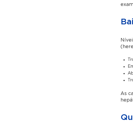
exame
Bai
Nívei
(here
Tr
Em
Ab
Tr
As ca
hepát
Qua