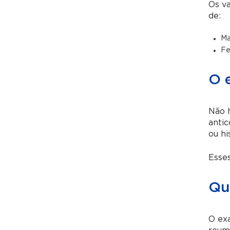
Os va
de:
Ma
Fe
O 
Não 
antic
ou hi
Esses
Qua
O exa