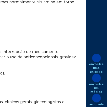
s, mas normalmente situam-se em torno
da interrupção de medicamentos
mar o uso de anticoncepcionais, gravidez
encontre
uma
unidade
os.
encontre
um
médico
, clínicos gerais, ginecologistas e
resultado