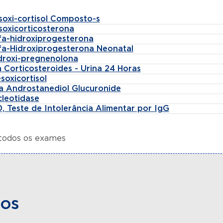
soxi-cortisol Composto-s
soxicorticosterona
lfa-hidroxiprogesterona
lfa-Hidroxiprogesterona Neonatal
idroxi-pregnenolona
 Corticosteroides - Urina 24 Horas
soxicortisol
fa Androstanediol Glucuronide
cleotidase
, Teste de Intolerância Alimentar por IgG
 todos os exames
dos