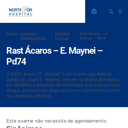
Home
/
Exames e
/
Análises
/
Rast Ácaros – E.
Procedimentos
Clínicas
Maynei – Pd74
Rast Ácaros – E. Maynei –
Pd74
O RAST Ácaros (E. Maynei) é um exame que detecta
alergia ao ácaro E. Maynei, comum na poeira doméstica.
Ele identifica a presença de anticorpos que indicam essa
alergia, ajudando no diagnóstico e no tratamento correto
das doenças alérgicas.
Este exame não necessita de agendamento.