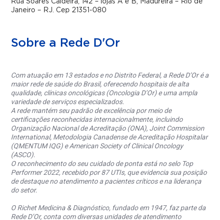
Rua Soares Caldeira, 142 – lojas A e B, Madureira – Rio de
Janeiro – RJ. Cep 21351-080
Sobre a Rede D'Or
Com atuação em 13 estados e no Distrito Federal, a Rede D’Or é a
maior rede de saúde do Brasil, oferecendo hospitais de alta
qualidade, clínicas oncológicas (Oncologia D’Or) e uma ampla
variedade de serviços especializados.
A rede mantém seu padrão de excelência por meio de
certificações reconhecidas internacionalmente, incluindo
Organização Nacional de Acreditação (ONA), Joint Commission
International, Metodologia Canadense de Acreditação Hospitalar
(QMENTUM IQG) e American Society of Clinical Oncology
(ASCO).
O reconhecimento do seu cuidado de ponta está no selo Top
Performer 2022, recebido por 87 UTIs, que evidencia sua posição
de destaque no atendimento a pacientes críticos e na liderança
do setor.
O Richet Medicina & Diagnóstico, fundado em 1947, faz parte da
Rede D’Or, conta com diversas unidades de atendimento