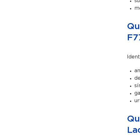
su
mo
Qu
F7
Ident
an
de
sí
ga
ur
Qu
La