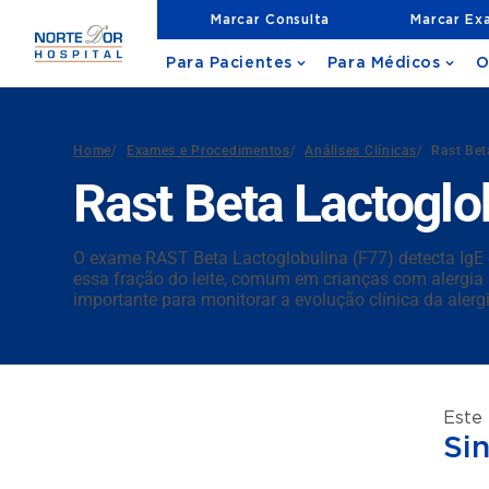
Marcar Consulta
Marcar Ex
Para Pacientes
Para Médicos
O
Home
/
Exames e Procedimentos
/
Análises Clínicas
/
Rast Bet
Rast Beta Lactoglo
O exame RAST Beta Lactoglobulina (F77) detecta IgE es
essa fração do leite, comum em crianças com alergia al
importante para monitorar a evolução clínica da alerg
Este
Si