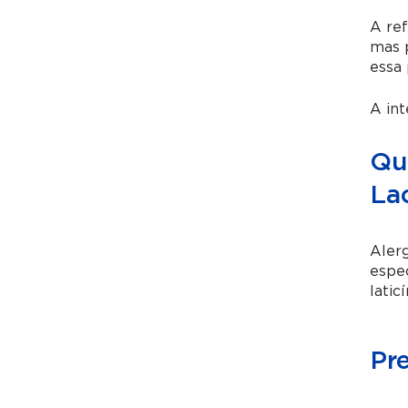
A ref
mas p
essa 
A int
Qu
La
Alerg
espec
laticí
Pr