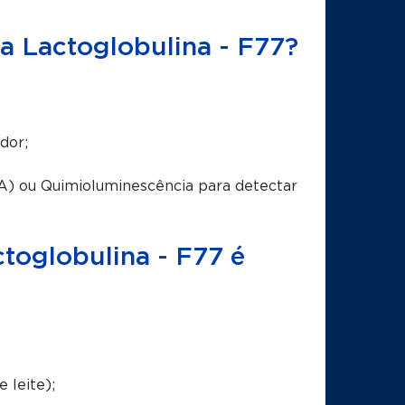
a Lactoglobulina - F77?
dor;
A) ou Quimioluminescência para detectar
oglobulina - F77 é
 leite);