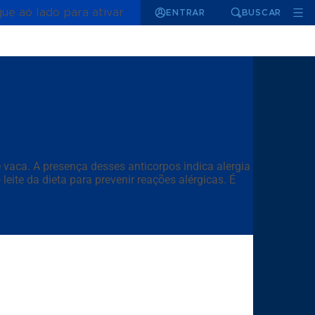
que ao lado para ativar
ENTRAR
BUSCAR
 vaca. A presença desses anticorpos indica alergia a
leite da dieta para prevenir reações alérgicas. É