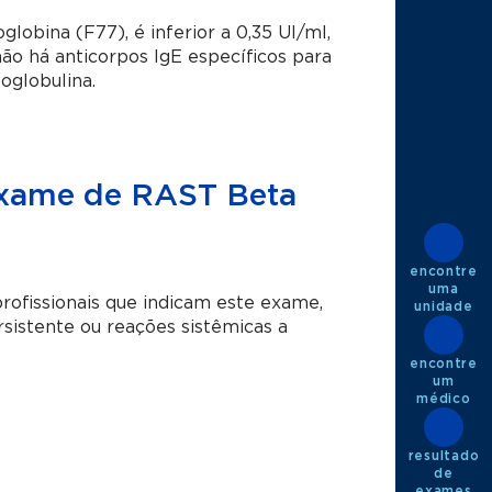
lobina (F77), é inferior a 0,35 UI/ml,
não há anticorpos IgE específicos para
oglobulina.
 exame de RAST Beta
encontre
uma
profissionais que indicam este exame,
unidade
sistente ou reações sistêmicas a
encontre
um
médico
resultado
de
exames