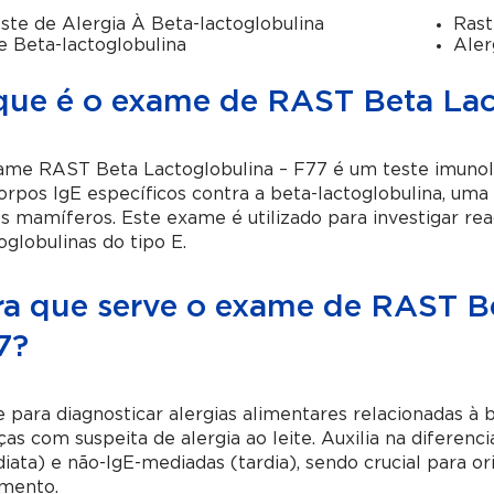
ste de Alergia À Beta-lactoglobulina
Rast
e Beta-lactoglobulina
Aler
que é o exame de RAST Beta Lac
me RAST Beta Lactoglobulina – F77 é um teste imunoló
orpos IgE específicos contra a beta-lactoglobulina, uma
s mamíferos. Este exame é utilizado para investigar re
globulinas do tipo E.
ra que serve o exame de RAST Be
7?
 para diagnosticar alergias alimentares relacionadas à 
ças com suspeita de alergia ao leite. Auxilia na diferen
iata) e não-IgE-mediadas (tardia), sendo crucial para o
amento.