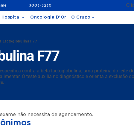
Cli
ame
3003-3230
 Hospital
Oncologia D'Or
O Grupo
a Lactoglobulina F77
bulina F77
pecífica contra a beta-lactoglobulina, uma proteína do leite de
imentar. O teste auxilia no diagnóstico e orienta a exclusão do 
ia.
 exame não necessita de agendamento.
nônimos