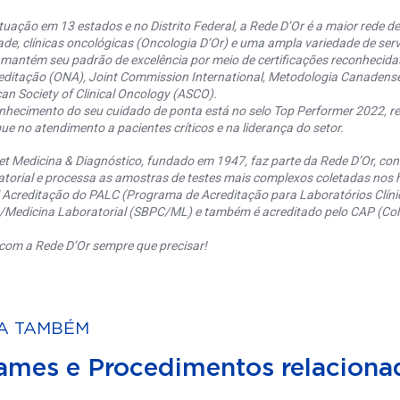
uação em 13 estados e no Distrito Federal, a Rede D’Or é a maior rede de 
ade, clínicas oncológicas (Oncologia D’Or) e uma ampla variedade de serv
 mantém seu padrão de excelência por meio de certificações reconhecida
editação (ONA), Joint Commission International, Metodologia Canaden
an Society of Clinical Oncology (ASCO).
nhecimento do seu cuidado de ponta está no selo Top Performer 2022, re
ue no atendimento a pacientes críticos e na liderança do setor.
et Medicina & Diagnóstico, fundado em 1947, faz parte da Rede D’Or, co
torial e processa as amostras de testes mais complexos coletadas nos h
 Acreditação do PALC (Programa de Acreditação para Laboratórios Clínic
a/Medicina Laboratorial (SBPC/ML) e também é acreditado pelo CAP (Coll
com a Rede D’Or sempre que precisar!
A TAMBÉM
ames e Procedimentos relaciona