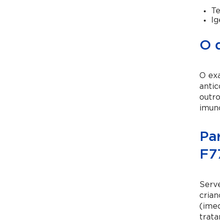
Te
Ig
O 
O exa
antic
outro
imuno
Pa
F7
Serve
crian
(imed
trat