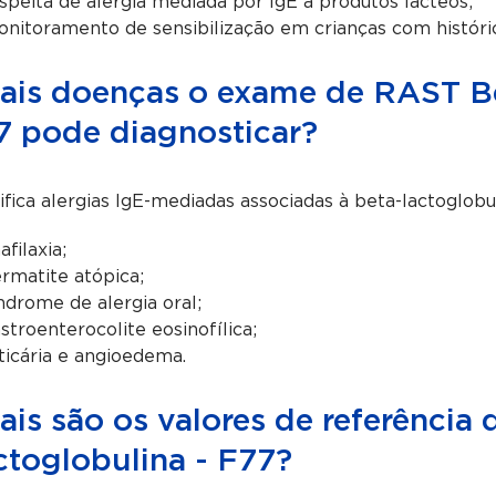
speita de alergia mediada por IgE a produtos lácteos;
nitoramento de sensibilização em crianças com histórico
ais doenças o exame de RAST Be
7 pode diagnosticar?
ifica alergias IgE-mediadas associadas à beta-lactoglobul
afilaxia;
rmatite atópica;
ndrome de alergia oral;
stroenterocolite eosinofílica;
ticária e angioedema.
ais são os valores de referênci
ctoglobulina - F77?