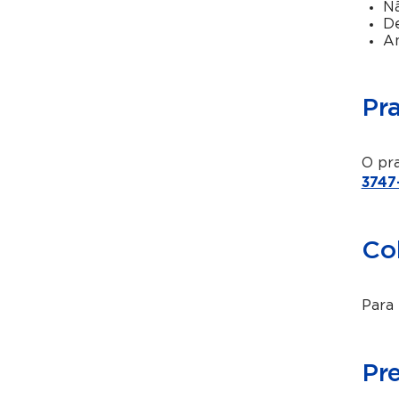
Nã
De
Am
Pr
O pra
3747
Co
Para 
Pr