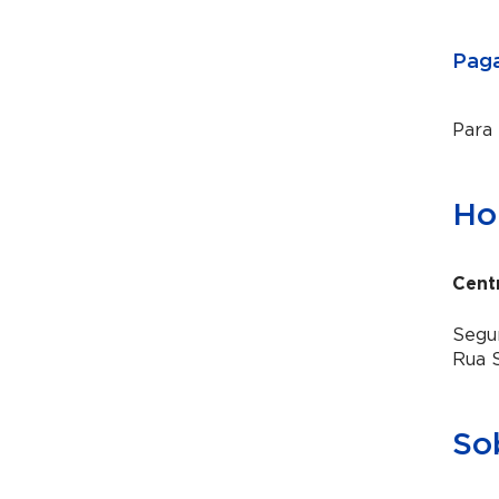
Paga
Para
Hor
Cent
Segun
Rua S
So