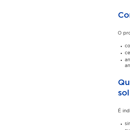
Co
O pr
co
ce
an
an
Qu
sol
É ind
si