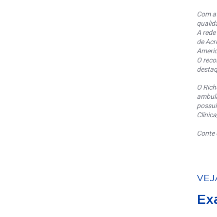
Com at
qualid
A rede
de Acr
Americ
O reco
destaq
O Rich
ambula
possui
Clínic
Conte 
VEJ
Ex