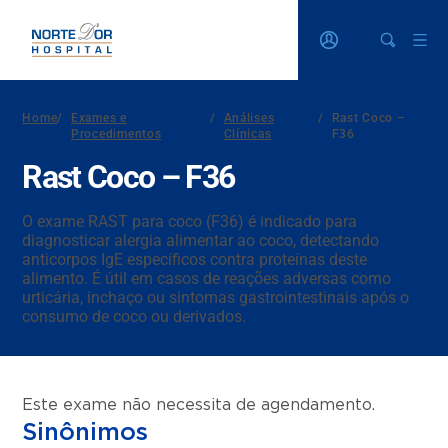
Home
/
Exames e
/
Análises
/
Rast Coco –
Procedimentos
Clínicas
F36
Rast Coco – F36
O exame RAST para coco (F36) é indicado para
diagnosticar alergia alimentar ao coco, detectando
anticorpos IgE específicos contra proteínas deste
alimento. É útil em casos de reações adversas como
urticária, inchaço ou sintomas gastrointestinais após o
consumo de coco ou derivados.
Este exame não necessita de agendamento.
Sinônimos