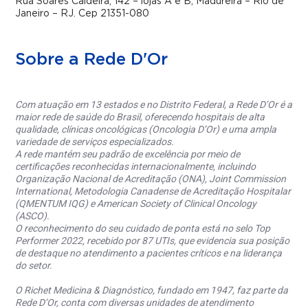
Rua Soares Caldeira, 142 – lojas A e B, Madureira – Rio de
Janeiro – RJ. Cep 21351-080
Sobre a Rede D'Or
Com atuação em 13 estados e no Distrito Federal, a Rede D’Or é a
maior rede de saúde do Brasil, oferecendo hospitais de alta
qualidade, clínicas oncológicas (Oncologia D’Or) e uma ampla
variedade de serviços especializados.
A rede mantém seu padrão de excelência por meio de
certificações reconhecidas internacionalmente, incluindo
Organização Nacional de Acreditação (ONA), Joint Commission
International, Metodologia Canadense de Acreditação Hospitalar
(QMENTUM IQG) e American Society of Clinical Oncology
(ASCO).
O reconhecimento do seu cuidado de ponta está no selo Top
Performer 2022, recebido por 87 UTIs, que evidencia sua posição
de destaque no atendimento a pacientes críticos e na liderança
do setor.
O Richet Medicina & Diagnóstico, fundado em 1947, faz parte da
Rede D’Or, conta com diversas unidades de atendimento