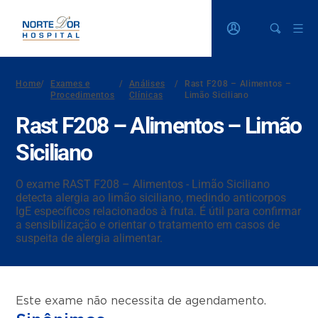
Home
/
Exames e
/
Análises
/
Rast F208 – Alimentos –
Procedimentos
Clínicas
Limão Siciliano
Rast F208 – Alimentos – Limão
Siciliano
O exame RAST F208 – Alimentos - Limão Siciliano
detecta alergia ao limão siciliano, medindo anticorpos
IgE específicos relacionados à fruta. É útil para confirmar
a sensibilização e orientar o tratamento em casos de
suspeita de alergia alimentar.
Este exame não necessita de agendamento.