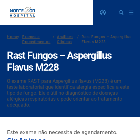
Home
/
Exames e
/
Análises
/
Rast Fungos – Aspergillus
Procedimentos
Clínicas
Flavus M228
Rast Fungos – Aspergillus
Flavus M228
O exame RAST para Aspergillus flavus (M228) é um
teste laboratorial que identifica alergia específica a este
tipo de fungo. Ele é útil no diagnóstico de doenças
alérgicas respiratórias e pode orientar ao tratamento
adequado.
Este exame não necessita de agendamento.