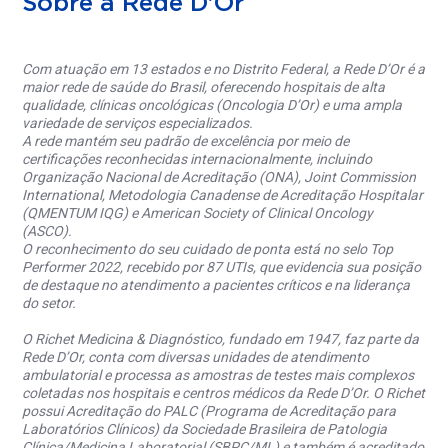
Sobre a Rede D'Or
Com atuação em 13 estados e no Distrito Federal, a Rede D’Or é a
maior rede de saúde do Brasil, oferecendo hospitais de alta
qualidade, clínicas oncológicas (Oncologia D’Or) e uma ampla
variedade de serviços especializados.
A rede mantém seu padrão de excelência por meio de
certificações reconhecidas internacionalmente, incluindo
Organização Nacional de Acreditação (ONA), Joint Commission
International, Metodologia Canadense de Acreditação Hospitalar
(QMENTUM IQG) e American Society of Clinical Oncology
(ASCO).
O reconhecimento do seu cuidado de ponta está no selo Top
Performer 2022, recebido por 87 UTIs, que evidencia sua posição
de destaque no atendimento a pacientes críticos e na liderança
do setor.
O Richet Medicina & Diagnóstico, fundado em 1947, faz parte da
Rede D’Or, conta com diversas unidades de atendimento
ambulatorial e processa as amostras de testes mais complexos
coletadas nos hospitais e centros médicos da Rede D’Or. O Richet
possui Acreditação do PALC (Programa de Acreditação para
Laboratórios Clínicos) da Sociedade Brasileira de Patologia
Clínica/Medicina Laboratorial (SBPC/ML) e também é acreditado