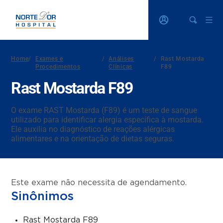
Home
/
Exames e
/
Análises
/
Rast Mostarda
Procedimentos
Clínicas
F89
Rast Mostarda F89
O exame RAST Mostarda (F89) é um teste de sangue
utilizado para identificar alergia específica à mostarda.
Ele auxilia no diagnóstico de reações alérgicas
alimentares e na orientação de dietas seguras.
Este exame não necessita de agendamento.
Sinônimos
Rast Mostarda F89