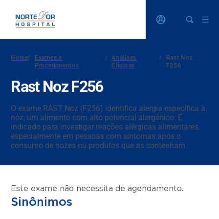
Home
/
Exames e
/
Análises
/
Rast Noz
Procedimentos
Clínicas
F256
Rast Noz F256
O exame RAST Noz (F256) identifica alergia específica à
noz, um alimento com alto potencial alergênico. É
indicado para investigar reações alérgicas alimentares,
especialmente em pessoas com sintomas após o
consumo de nozes ou produtos que as contenham.
Este exame não necessita de agendamento.
Sinônimos