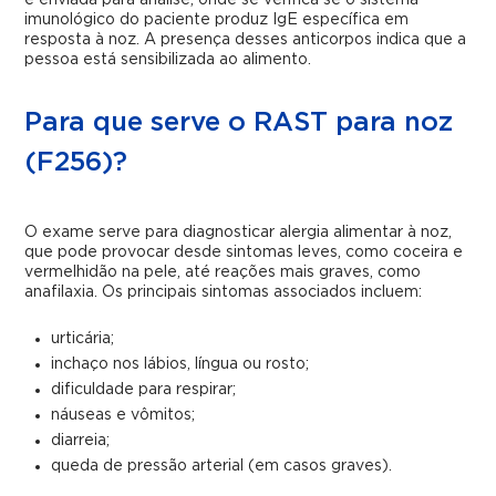
é enviada para análise, onde se verifica se o sistema
imunológico do paciente produz IgE específica em
resposta à noz. A presença desses anticorpos indica que a
pessoa está sensibilizada ao alimento.
Para que serve o RAST para noz
(F256)?
O exame serve para diagnosticar alergia alimentar à noz,
que pode provocar desde sintomas leves, como coceira e
vermelhidão na pele, até reações mais graves, como
anafilaxia. Os principais sintomas associados incluem:
urticária;
inchaço nos lábios, língua ou rosto;
dificuldade para respirar;
náuseas e vômitos;
diarreia;
queda de pressão arterial (em casos graves).