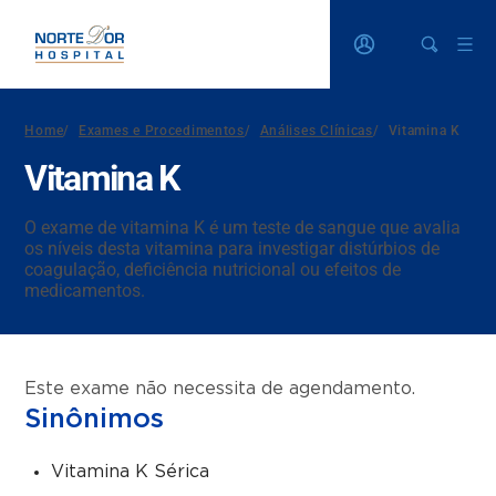
Home
/
Exames e Procedimentos
/
Análises Clínicas
/
Vitamina K
Vitamina K
O exame de vitamina K é um teste de sangue que avalia
os níveis desta vitamina para investigar distúrbios de
coagulação, deficiência nutricional ou efeitos de
medicamentos.
Este exame não necessita de agendamento.
Sinônimos
Vitamina K Sérica