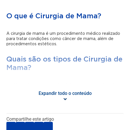
O que é Cirurgia de Mama?
A cirurgia de mama é um procedimento médico realizado
para tratar condições como câncer de mama, além de
procedimentos estéticos.
Quais são os tipos de Cirurgia de
Mama?
Mastectomia: retirada total da mama, podendo incluir
pele, aréola e mamilo. Pode ser simples, radical,
Expandir todo o conteúdo
modificada ou radical;
Mastectomia simples: retira toda a mama, mas não os
músculos peitorais;
Mastectomia radical modificada: retira a mama e os
Compartilhe este artigo
linfonodos axilares, preservando os músculos peitorais;
Mastectomia poupadora da pele: preserva a maior