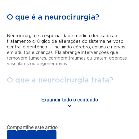
O que é a neurocirurgia?
Neurocirurgia é a especialidade médica dedicada ao
tratamento cirúrgico de alterações do sistema nervoso
central e periférico — incluindo cérebro, coluna e nervos —
em adultos e crianças. Ela abrange intervenções que
removem tumores, corrigem traumas ou tratam doenças
vasculares ou degenerativas.
O que a neurocirurgia trata?
A neurocirurgia atua em condições como: tumores
Expandir todo o conteúdo
cerebrais ou da coluna, aneurismas, traumatismos
cranianos e medulares, epilepsia, malformações
congênitas, compressões da coluna e distúrbios funcionais
como Parkinson e dores crônicas.
Compartilhe este artigo
Quais são os tipos de