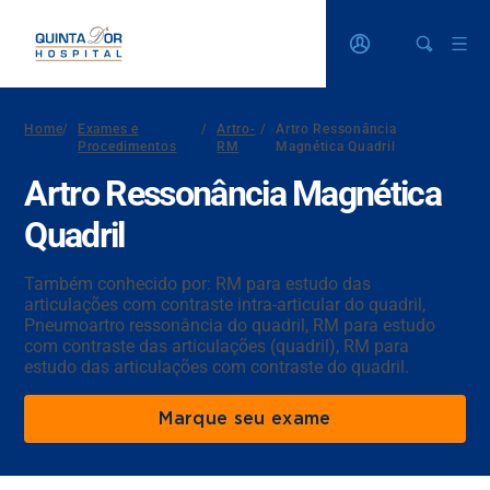
Home
/
Exames e
/
Artro-
/
Artro Ressonância
Procedimentos
RM
Magnética Quadril
Artro Ressonância Magnética
Quadril
Também conhecido por: RM para estudo das
articulações com contraste intra-articular do quadril,
Pneumoartro ressonância do quadril, RM para estudo
com contraste das articulações (quadril), RM para
estudo das articulações com contraste do quadril.
Marque seu exame