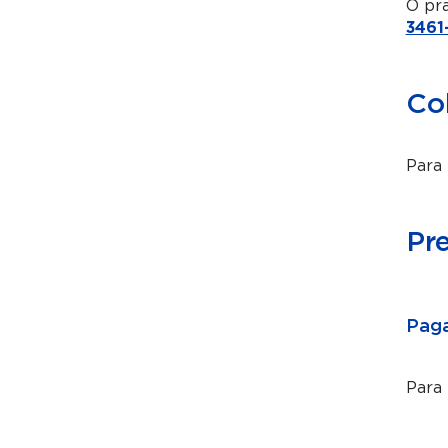
O pra
3461
Co
Para 
Pr
Paga
Para