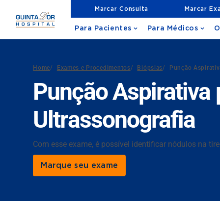
Marcar Consulta
Marcar Ex
Para Pacientes
Para Médicos
O
Home
/
Exames e Procedimentos
/
Biópsias
/
Punção Aspirativ
Punção Aspirativa 
Ultrassonografia
Com esse exame, é possível identificar nódulos na tireo
Marque seu exame