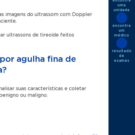
encontre
uma
unidade
s as imagens do ultrassom com Doppler
ciente.
encontre
um
 ultrassons de tireoide feitos
médico
resultado
de
por agulha fina de
exames
a?
alisar suas características e coletar
 benigno ou maligno.