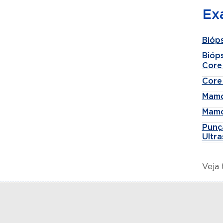
Ex
Bióps
Bióps
Core
Core
Mamo
Mamo
Punç
Ultr
Veja