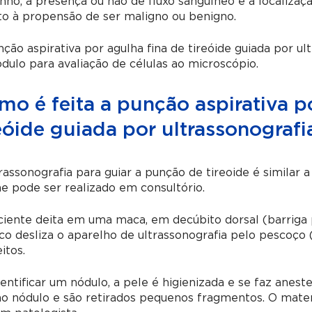
ho, a presença ou não de fluxo sanguíneo e a localização
o à propensão de ser maligno ou benigno.
ção aspirativa por agulha fina de tireóide guiada por ul
dulo para avaliação de células ao microscópio.
o é feita a punção aspirativa p
eóide guiada por ultrassonografi
rassonografia para guiar a punção de tireoide
é similar a
 pode ser realizado em consultório.
iente deita em uma maca, em decúbito dorsal (barriga 
o desliza o aparelho de ultrassonografia pelo pescoço 
itos.
entificar um nódulo, a pele é higienizada e se faz anestes
no nódulo e são retirados pequenos fragmentos. O mate