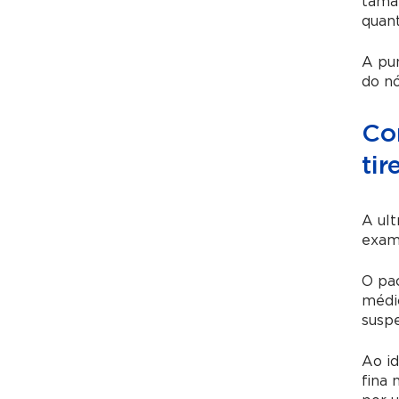
taman
quant
A pun
do nó
Com
tir
A
ult
exame
O pac
médic
suspe
Ao id
fina 