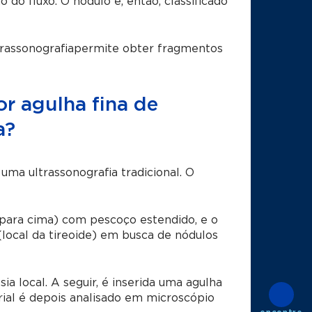
 do fluxo. O nódulo é, então, classificado
trassonografia
permite obter fragmentos
or agulha fina de
a?
 uma ultrassonografia tradicional. O
para cima) com pescoço estendido, e o
(local da tireoide) em busca de nódulos
ia local. A seguir, é inserida uma agulha
rial é depois analisado em microscópio