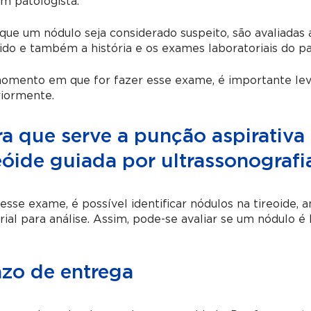
m patologista.
que um nódulo seja considerado suspeito, são avaliada
ido e também a história e os exames laboratoriais do pa
mento em que for fazer esse exame, é importante levar
riormente.
a que serve a punção aspirativa 
eóide guiada por ultrassonografi
sse exame, é possível identificar nódulos na tireoide, an
ial para análise. Assim, pode-se avaliar se um nódulo é
azo de entrega