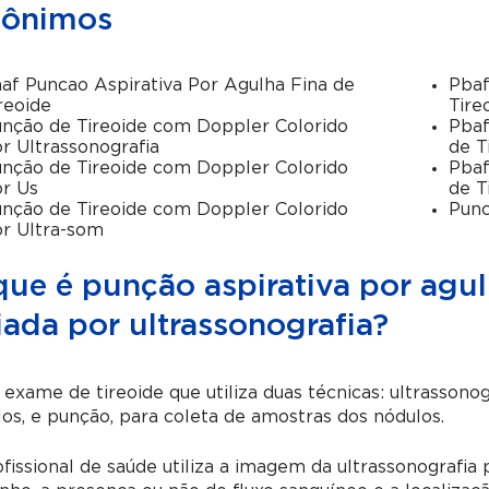
nônimos
af Puncao Aspirativa Por Agulha Fina de
Pbaf
reoide
Tire
nção de Tireoide com Doppler Colorido
Pbaf
r Ultrassonografia
de T
nção de Tireoide com Doppler Colorido
Pbaf
r Us
de T
nção de Tireoide com Doppler Colorido
Punc
r Ultra-som
ue é punção aspirativa por agulh
iada por ultrassonografia?
exame de tireoide que utiliza duas técnicas:
ultrassonog
os, e punção, para coleta de amostras dos nódulos.
fissional de saúde utiliza a imagem da
ultrassonografia