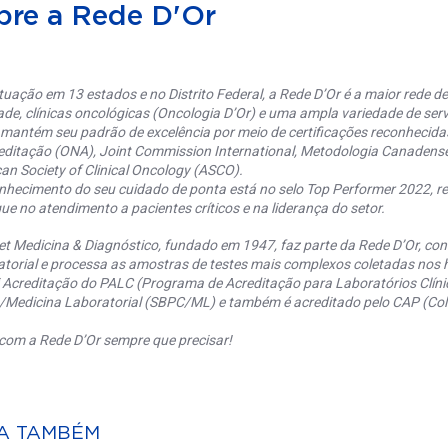
bre a Rede D'Or
uação em 13 estados e no Distrito Federal, a Rede D’Or é a maior rede de 
ade, clínicas oncológicas (Oncologia D’Or) e uma ampla variedade de serv
 mantém seu padrão de excelência por meio de certificações reconhecida
editação (ONA), Joint Commission International, Metodologia Canaden
an Society of Clinical Oncology (ASCO).
nhecimento do seu cuidado de ponta está no selo Top Performer 2022, re
ue no atendimento a pacientes críticos e na liderança do setor.
et Medicina & Diagnóstico, fundado em 1947, faz parte da Rede D’Or, co
torial e processa as amostras de testes mais complexos coletadas nos h
 Acreditação do PALC (Programa de Acreditação para Laboratórios Clínic
a/Medicina Laboratorial (SBPC/ML) e também é acreditado pelo CAP (Coll
com a Rede D’Or sempre que precisar!
A TAMBÉM