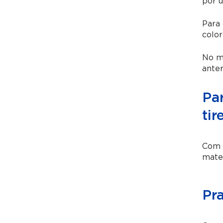
por u
Para 
color
No mo
ante
Par
tir
Com e
mater
Pr