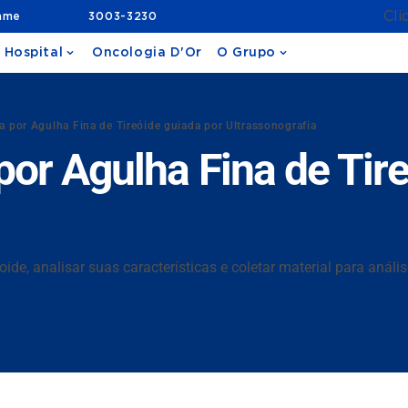
Cli
ame
3003-3230
 Hospital
Oncologia D'Or
O Grupo
a por Agulha Fina de Tireóide guiada por Ultrassonografia
por Agulha Fina de Tir
ide, analisar suas características e coletar material para anális