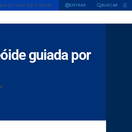
que ao lado para ativar
ENTRAR
BUSCAR
eóide guiada por
e.