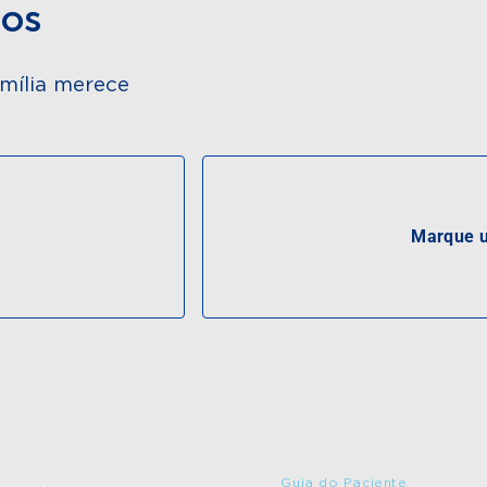
dos
mília merece
Marque u
Guia do Paciente