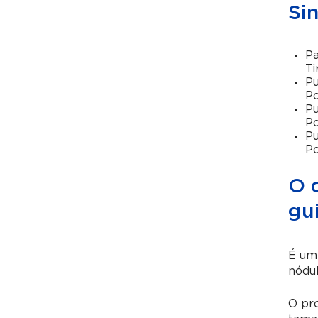
Si
Pa
Ti
Pu
Po
Pu
Po
Pu
Po
O q
gu
É um 
nódul
O pro