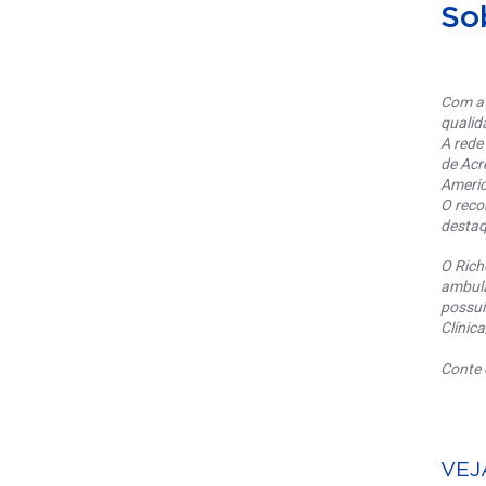
So
Com at
qualid
A rede
de Acr
Americ
O reco
destaq
O Rich
ambula
possui
Clínic
Conte 
VEJ