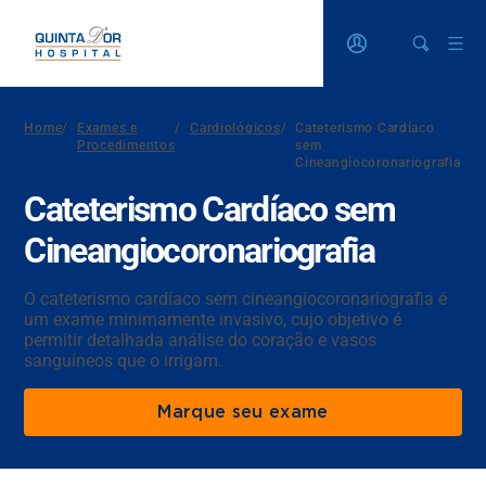
Home
/
Exames e
/
Cardiológicos
/
Cateterismo Cardíaco
Procedimentos
sem
Cineangiocoronariografia
Cateterismo Cardíaco sem
Cineangiocoronariografia
O cateterismo cardíaco sem cineangiocoronariografia é
um exame minimamente invasivo, cujo objetivo é
permitir detalhada análise do coração e vasos
sanguíneos que o irrigam.
Marque seu exame