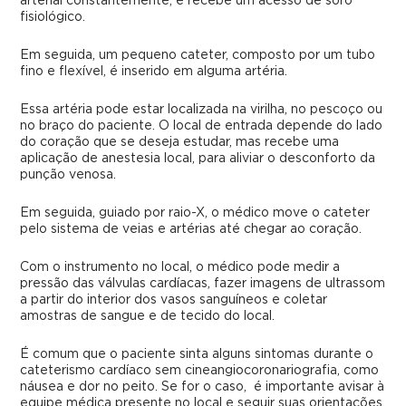
arterial constantemente, e recebe um acesso de soro
fisiológico.
Em seguida, um pequeno cateter, composto por um tubo
fino e flexível, é inserido em alguma artéria.
Essa artéria pode estar localizada na virilha, no pescoço ou
no braço do paciente. O local de entrada depende do lado
do coração que se deseja estudar, mas recebe uma
aplicação de anestesia local, para aliviar o desconforto da
punção venosa.
Em seguida, guiado por raio-X, o médico move o cateter
pelo sistema de veias e artérias até chegar ao coração.
Com o instrumento no local, o médico pode medir a
pressão das válvulas cardíacas, fazer imagens de ultrassom
a partir do interior dos vasos sanguíneos e coletar
amostras de sangue e de tecido do local.
É comum que o paciente sinta alguns sintomas durante o
cateterismo cardíaco sem cineangiocoronariografia,
como
náusea e dor no peito. Se for o caso, é importante avisar à
equipe médica presente no local e seguir suas orientações.