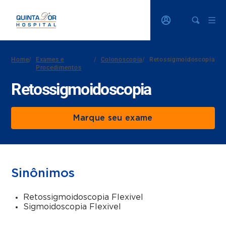
Home
/
Exames e
/
Colonoscopia
/
Retossigmoidoscopia
Procedimentos
Retossigmoidoscopia
Marque seu exame
Sinônimos
Retossigmoidoscopia Flexivel
Sigmoidoscopia Flexivel