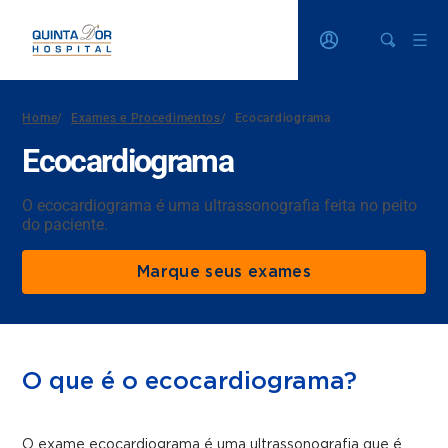
Home
/
Exames e Procedimentos
/
Ecocardiograma
Ecocardiograma
O ecocardiograma é uma ultrassonografia feita no peito
do paciente.
Marque seus exames
O que é o ecocardiograma?
O exame ecocardiograma é uma ultrassonografia que é