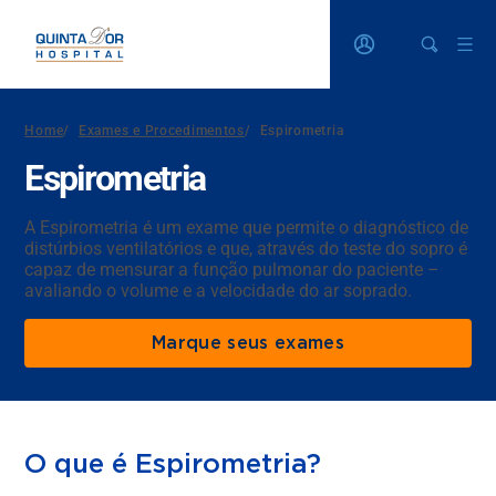
Home
/
Exames e Procedimentos
/
Espirometria
Espirometria
A Espirometria é um exame que permite o diagnóstico de
distúrbios ventilatórios e que, através do teste do sopro é
capaz de mensurar a função pulmonar do paciente –
avaliando o volume e a velocidade do ar soprado.
Marque seus exames
O que é Espirometria?