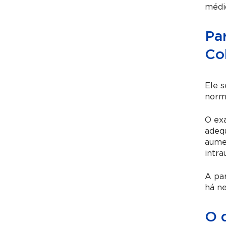
médi
Par
Co
Ele s
norm
O exa
adeq
aumen
intra
A par
há ne
O 