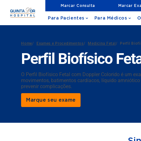
Marcar Consulta
Marcar Ex
Para Pacientes
Para Médicos
O
Home
/
Exames e Procedimentos
/
Medicina Fetal
/
Perfil Biof
Perfil Biofísico Feta
O Perfil Biofísico Fetal com Doppler Colorido é um ex
movimentos, batimentos cardíacos, líquido amniótico 
prevenir complicações.
Marque seu exame