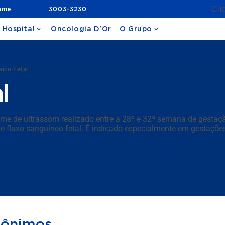
Cli
ame
3003-3230
 Hospital
Oncologia D'Or
O Grupo
ísico Fetal
l
ame de ultrassom realizado entre a 28ª e 32ª semana de gestaçã
e fluxo sanguíneo fetal. É indicado especialmente em gestações 