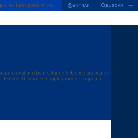
que ao lado para ativar
ENTRAR
BUSCAR
o para avaliar o bem-estar do bebê. Ele analisa os
de risco. O exame é simples, indolor e ajuda a