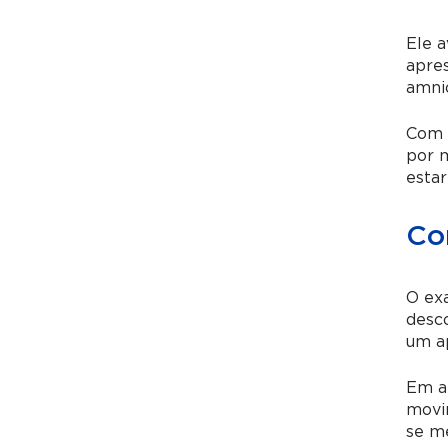
Ele a
apres
amnió
Com 
por m
estar
Co
O exa
desco
um a
Em al
movi
se me