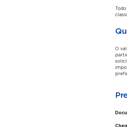
Todo 
class
Qu
O val
parti
solic
impor
prefe
Pr
Docu
Cheg