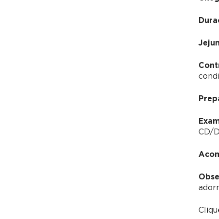
Dura
Jeju
Cont
condi
Prep
Exam
CD/DV
Acom
Obse
adorn
Cliqu