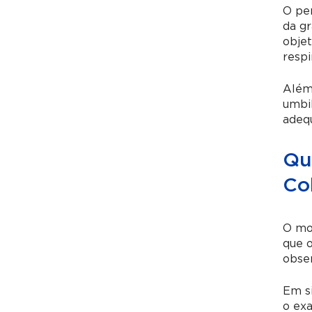
O per
da gr
objet
respi
Além 
umbil
adeq
Qu
Co
O mom
que 
obser
Em si
o exa