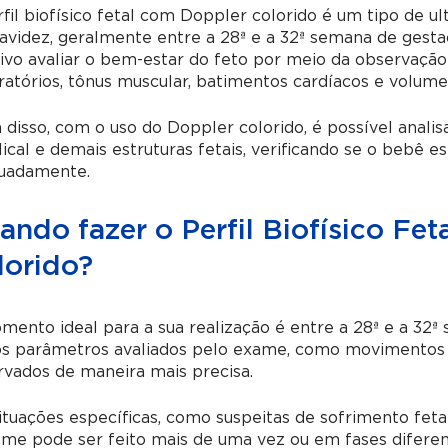
fil biofísico fetal com Doppler colorido é um tipo de ul
avidez, geralmente entre a 28ª e a 32ª semana de gest
ivo avaliar o bem-estar do feto por meio da observaçã
ratórios, tônus muscular, batimentos cardíacos e volume
disso, com o uso do Doppler colorido, é possível analis
ical e demais estruturas fetais, verificando se o bebê e
uadamente.
ando fazer o Perfil Biofísico Fe
lorido?
ento ideal para a sua realização é entre a 28ª e a 32ª
os parâmetros avaliados pelo exame, como movimentos f
vados de maneira mais precisa.
tuações específicas, como suspeitas de sofrimento feta
me pode ser feito mais de uma vez ou em fases difere