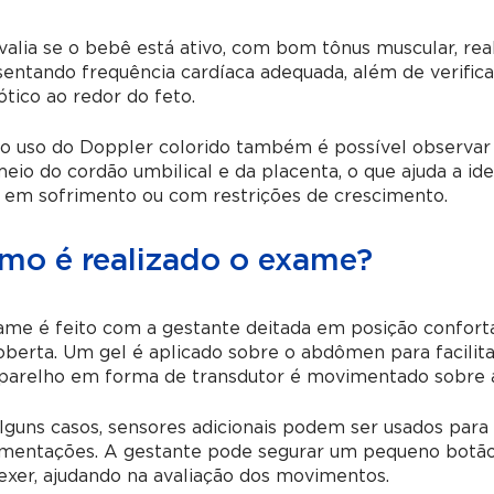
valia se o bebê está ativo, com bom tônus muscular, re
entando frequência cardíaca adequada, além de verificar
tico ao redor do feto.
o uso do Doppler colorido também é possível observar 
eio do cordão umbilical e da placenta, o que ajuda a id
 em sofrimento ou com restrições de crescimento.
mo é realizado o exame?
me é feito com a gestante deitada em posição confort
berta. Um gel é aplicado sobre o abdômen para facilit
parelho em forma de transdutor é movimentado sobre a 
guns casos, sensores adicionais podem ser usados para 
mentações. A gestante pode segurar um pequeno botão e
xer, ajudando na avaliação dos movimentos.