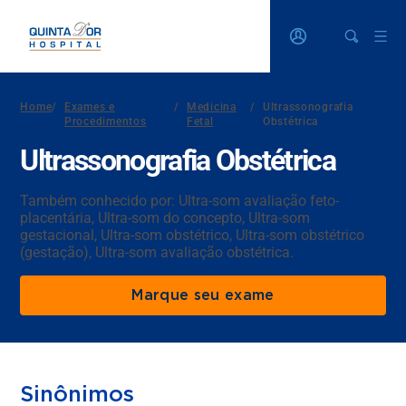
Home
/
Exames e
/
Medicina
/
Ultrassonografia
Procedimentos
Fetal
Obstétrica
Ultrassonografia Obstétrica
Também conhecido por: Ultra-som avaliação feto-
placentária, Ultra-som do concepto, Ultra-som
gestacional, Ultra-som obstétrico, Ultra-som obstétrico
(gestação), Ultra-som avaliação obstétrica.
Marque seu exame
Sinônimos