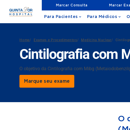
Marcar Consulta
Marcar Ex
Para Pacientes
Para Médicos
O
Home
/
Exames e Procedimentos
/
Medicina Nuclear
/
Cintilog
Cintilografia com 
O objetivo da Cintilografia com Mibg (Metaiodobenzil
Marque seu exame
O 
(M