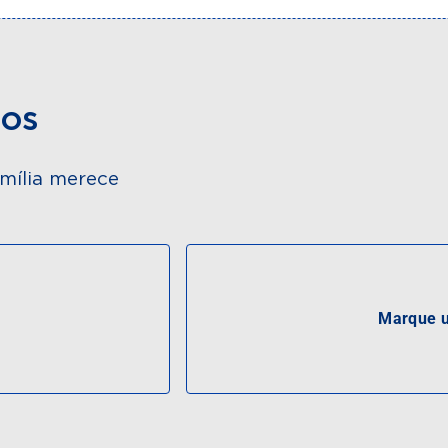
dos
mília merece
Marque u