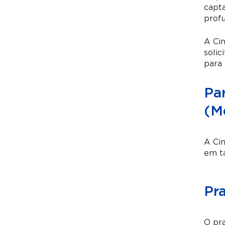
capt
profu
A
Ci
solic
para 
Pa
(M
A
Ci
em ta
Pr
O pra