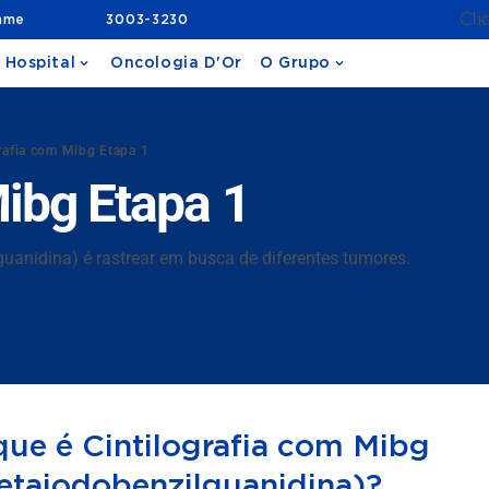
Cli
ame
3003-3230
 Hospital
Oncologia D'Or
O Grupo
rafia com Mibg Etapa 1
Mibg Etapa 1
guanidina) é rastrear em busca de diferentes tumores.
que é Cintilografia com Mibg
etaiodobenzilguanidina)?