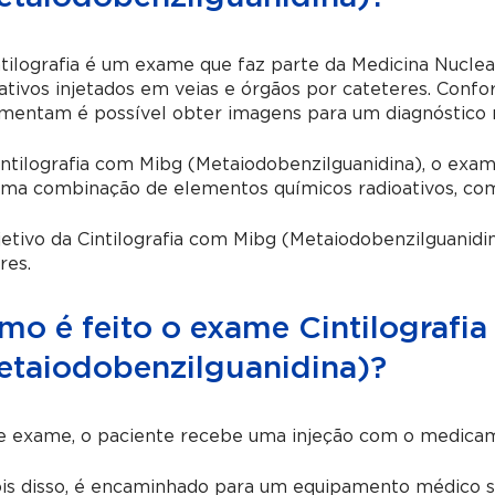
tilografia é um exame que faz parte da Medicina Nucle
ativos injetados em veias e órgãos por cateteres. Conf
mentam é possível obter imagens para um diagnóstico m
intilografia com Mibg (Metaiodobenzilguanidina),
o exam
uma combinação de elementos químicos radioativos, com
jetivo da
Cintilografia com Mibg (Metaiodobenzilguanidi
res.
mo é feito o exame Cintilografi
etaiodobenzilguanidina)?
e exame, o paciente recebe uma injeção com o medicam
is disso, é encaminhado para um equipamento médico si