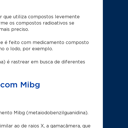
ar que utiliza compostos levemente
orme os compostos radioativos se
ais preciso.
e é feito com medicamento composto
o o Iodo, por exemplo.
na)
é rastrear em busca de diferentes
a com Mibg
ento Mibg (metaiodobenzilguanidina).
milar ao de raios X, a gamacâmera, que