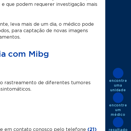
e que podem requerer investigação mais
te, leva mais de um dia, o médico pode
ríodos, para captação de novas imagens
camentos.
fia com Mibg
encontre
o rastreamento de diferentes tumores
uma
sintomáticos.
unidade
encontre
um
médico
tre em contato conosco pelo telefone
(21)
resultado