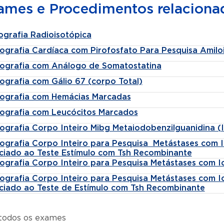
ames e Procedimentos relaciona
ografia Radioisotópica
lografia Cardíaca com Pirofosfato Para Pesquisa Amilo
ilografia com Análogo de Somatostatina
lografia com Gálio 67 (corpo Total)
ilografia com Hemácias Marcadas
ilografia com Leucócitos Marcados
lografia Corpo Inteiro Mibg Metaiodobenzilguanidina (
lografia Corpo Inteiro para Pesquisa Metástases com I
ciado ao Teste Estímulo com Tsh Recombinante
lografia Corpo Inteiro para Pesquisa Metástases com I
lografia Corpo Inteiro para Pesquisa Metástases com I
ciado ao Teste de Estímulo com Tsh Recombinante
 todos os exames