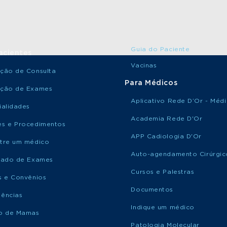
Guia do Paciente
acientes
Vacinas
ção de Consulta
Para Médicos
ção de Exames
Aplicativo Rede D’Or - Méd
ialidades
Academia Rede D'Or
s e Procedimentos
APP Cadiologia D'Or
tre um médico
Auto-agendamento Cirúrgic
tado de Exames
Cursos e Palestras
s e Convênios
Documentos
ências
Indique um médico
o de Mamas
Patologia Molecular