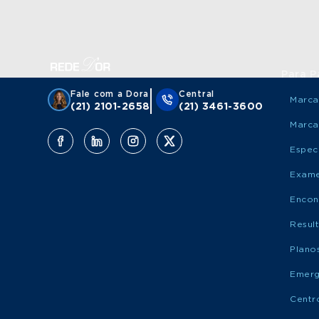
Para P
Fale com a Dora
Central
Marca
(21) 2101-2658
(21) 3461-3600
Marca
Espec
Exame
Encon
Resul
Plano
Emerg
Centr