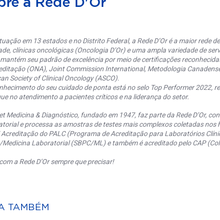
bre a Rede D'Or
uação em 13 estados e no Distrito Federal, a Rede D’Or é a maior rede de 
ade, clínicas oncológicas (Oncologia D’Or) e uma ampla variedade de serv
 mantém seu padrão de excelência por meio de certificações reconhecida
editação (ONA), Joint Commission International, Metodologia Canaden
an Society of Clinical Oncology (ASCO).
nhecimento do seu cuidado de ponta está no selo Top Performer 2022, re
ue no atendimento a pacientes críticos e na liderança do setor.
et Medicina & Diagnóstico, fundado em 1947, faz parte da Rede D’Or, co
torial e processa as amostras de testes mais complexos coletadas nos h
 Acreditação do PALC (Programa de Acreditação para Laboratórios Clínic
a/Medicina Laboratorial (SBPC/ML) e também é acreditado pelo CAP (Coll
com a Rede D’Or sempre que precisar!
A TAMBÉM