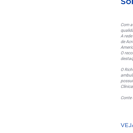
So
Com at
qualid
A rede
de Acr
Americ
O reco
destaq
O Rich
ambula
possui
Clínic
Conte 
VEJ