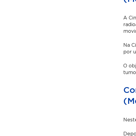
A Cin
radio
movi
Na
C
por 
O ob
tumo
Co
(M
Nest
Depo