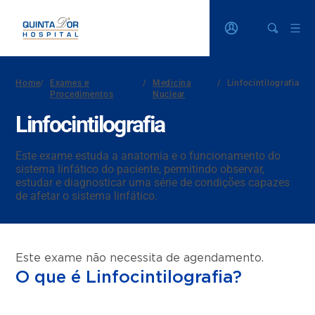
Home
/
Exames e
/
Medicina
/
Linfocintilografia
Procedimentos
Nuclear
Linfocintilografia
Este exame estuda a anatomia e o funcionamento do
sistema linfático do paciente, permitindo observar,
estudar e diagnosticar uma série de condições capazes
de afetar o sistema linfático.
Este exame não necessita de agendamento.
O que é Linfocintilografia?