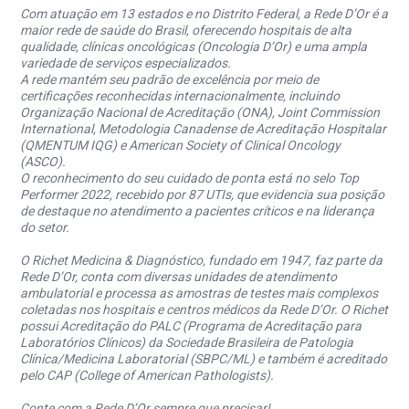
Com atuação em 13 estados e no Distrito Federal, a Rede D’Or é a
maior rede de saúde do Brasil, oferecendo hospitais de alta
qualidade, clínicas oncológicas (Oncologia D’Or) e uma ampla
variedade de serviços especializados.
A rede mantém seu padrão de excelência por meio de
certificações reconhecidas internacionalmente, incluindo
Organização Nacional de Acreditação (ONA), Joint Commission
International, Metodologia Canadense de Acreditação Hospitalar
(QMENTUM IQG) e American Society of Clinical Oncology
(ASCO).
O reconhecimento do seu cuidado de ponta está no selo Top
Performer 2022, recebido por 87 UTIs, que evidencia sua posição
de destaque no atendimento a pacientes críticos e na liderança
do setor.
O Richet Medicina & Diagnóstico, fundado em 1947, faz parte da
Rede D’Or, conta com diversas unidades de atendimento
ambulatorial e processa as amostras de testes mais complexos
coletadas nos hospitais e centros médicos da Rede D’Or. O Richet
possui Acreditação do PALC (Programa de Acreditação para
Laboratórios Clínicos) da Sociedade Brasileira de Patologia
Clínica/Medicina Laboratorial (SBPC/ML) e também é acreditado
pelo CAP (College of American Pathologists).
Conte com a Rede D’Or sempre que precisar!