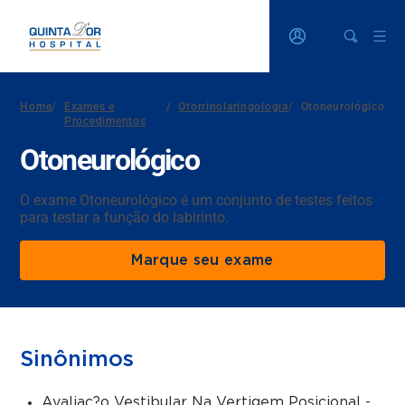
Home
/
Exames e
/
Otorrinolaringologia
/
Otoneurológico
Procedimentos
Otoneurológico
O exame Otoneurológico é um conjunto de testes feitos
para testar a função do labirinto.
Marque seu exame
Sinônimos
Avaliac?o Vestibular Na Vertigem Posicional -