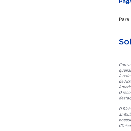
Paga
Para
So
Com at
qualid
A rede
de Acr
Americ
O reco
destaq
O Rich
ambula
possui
Clínic