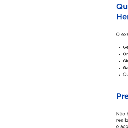
Qu
He
O exa
Ge
On
Gi
Ga
Ou
Pr
Não 
reali
o aco