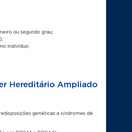
meiro ou segundo grau;
);
o indivíduo;
r Hereditário Ampliado
redisposições genéticas a síndromes de