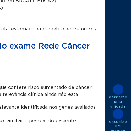
ação em BRCA1 e BRCA2);
);
tata, estômago, endométrio, entre outros.
a do exame Rede Câncer
ue confere risco aumentado de câncer;
 relevância clínica ainda não está
encontre
uma
unidade
vante identificada nos genes avaliados.
o familiar e pessoal do paciente.
encontre
um
médico