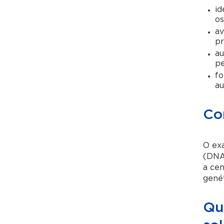
id
o
av
pr
au
pe
fo
au
Co
O exa
(DNA
a cen
gené
Qu