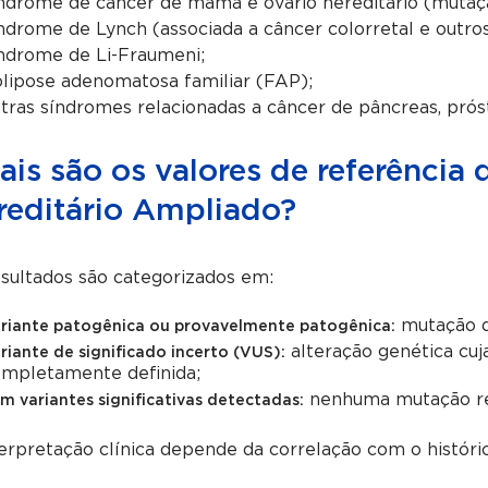
ndrome de câncer de mama e ovário hereditário (mut
ndrome de Lynch (associada a câncer colorretal e outros
ndrome de Li-Fraumeni;
lipose adenomatosa familiar (FAP);
tras síndromes relacionadas a câncer de pâncreas, prós
ais são os valores de referênci
reditário Ampliado?
sultados são categorizados em:
mutação q
riante patogênica ou provavelmente patogênica:
alteração genética cuja
riante de significado incerto (VUS):
mpletamente definida;
nenhuma mutação rele
m variantes significativas detectadas:
erpretação clínica depende da correlação com o históric