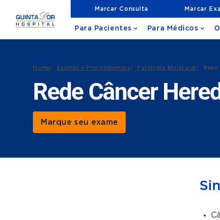
Marcar Consulta
Marcar Ex
Para Pacientes
Para Médicos
O
Home
/
Exames e Procedimentos
/
Patologia Molecular
/
Rede 
Rede Câncer Hered
Marque seu exame
Si
Câ