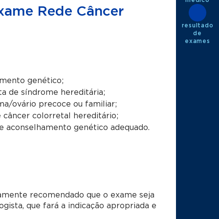
 exame Rede Câncer
resultado
de
exames
amento genético;
a de síndrome hereditária;
/ovário precoce ou familiar;
 câncer colorretal hereditário;
de aconselhamento genético adequado.
ltamente recomendado que o exame seja
gista, que fará a indicação apropriada e