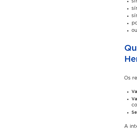
sí
sí
sí
po
ou
Qu
He
Os re
Va
Va
co
Se
A int