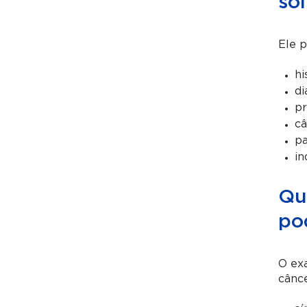
sol
Ele p
hi
di
pr
câ
pa
in
Qu
po
O exa
cânce