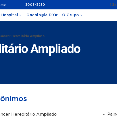
Cli
ame
3003-3230
 Hospital
Oncologia D'Or
O Grupo
Câncer Hereditário Ampliado
itário Ampliado
nônimos
ncer Hereditário Ampliado
Pain