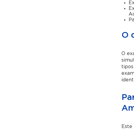
Ex
Ex
A
Pa
O 
O exa
simu
tipos
exame
ident
Pa
Am
Este 