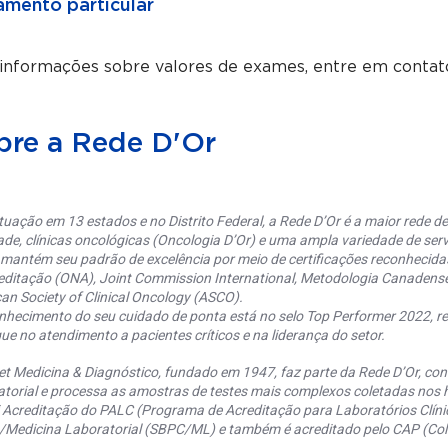
mento particular
 informações sobre valores de exames, entre em contat
bre a Rede D'Or
uação em 13 estados e no Distrito Federal, a Rede D’Or é a maior rede de 
ade, clínicas oncológicas (Oncologia D’Or) e uma ampla variedade de serv
 mantém seu padrão de excelência por meio de certificações reconhecida
editação (ONA), Joint Commission International, Metodologia Canaden
an Society of Clinical Oncology (ASCO).
nhecimento do seu cuidado de ponta está no selo Top Performer 2022, re
ue no atendimento a pacientes críticos e na liderança do setor.
et Medicina & Diagnóstico, fundado em 1947, faz parte da Rede D’Or, co
torial e processa as amostras de testes mais complexos coletadas nos h
 Acreditação do PALC (Programa de Acreditação para Laboratórios Clínic
a/Medicina Laboratorial (SBPC/ML) e também é acreditado pelo CAP (Coll