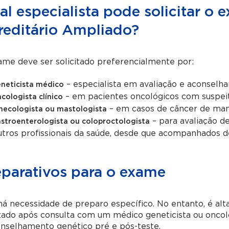
al especialista pode solicitar o
reditário Ampliado?
me deve ser solicitado preferencialmente por:
– especialista em avaliação e aconselh
neticista médico
– em pacientes oncológicos com suspeit
cologista clínico
– em casos de câncer de mama
necologista ou mastologista
– para avaliação de
stroenterologista ou coloproctologista
tros profissionais da saúde, desde que acompanhados 
eparativos para o exame
há necessidade de preparo específico. No entanto, é a
zado após consulta com um médico geneticista ou oncolo
nselhamento genético pré e pós-teste.