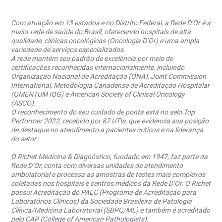
Com atuação em 13 estados e no Distrito Federal, a Rede D’Or é a
maior rede de saúde do Brasil, oferecendo hospitais de alta
qualidade, clínicas oncológicas (Oncologia D’Or) e uma ampla
variedade de serviços especializados.
A rede mantém seu padrão de excelência por meio de
certificações reconhecidas internacionalmente, incluindo
Organização Nacional de Acreditação (ONA), Joint Commission
International, Metodologia Canadense de Acreditação Hospitalar
(QMENTUM IQG) e American Society of Clinical Oncology
(ASCO).
O reconhecimento do seu cuidado de ponta está no selo Top
Performer 2022, recebido por 87 UTIs, que evidencia sua posição
de destaque no atendimento a pacientes críticos e na liderança
do setor.
O Richet Medicina & Diagnóstico, fundado em 1947, faz parte da
Rede D’Or, conta com diversas unidades de atendimento
ambulatorial e processa as amostras de testes mais complexos
coletadas nos hospitais e centros médicos da Rede D’Or. O Richet
possui Acreditação do PALC (Programa de Acreditação para
Laboratórios Clínicos) da Sociedade Brasileira de Patologia
Clínica/Medicina Laboratorial (SBPC/ML) e também é acreditado
pelo CAP (College of American Pathologists).