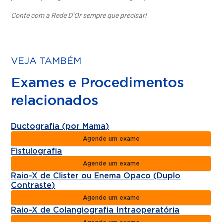
Conte com a Rede D’Or sempre que precisar!
VEJA TAMBÉM
Exames e Procedimentos
relacionados
Ductografia (por Mama)
Agende um exame
Fistulografia
Agende um exame
Raio-X de Clister ou Enema Opaco (Duplo
Contraste)
Agende um exame
Raio-X de Colangiografia Intraoperatória