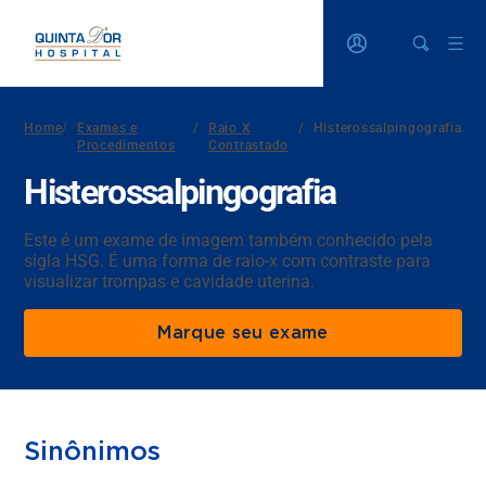
Home
/
Exames e
/
Raio X
/
Histerossalpingografia
Procedimentos
Contrastado
Histerossalpingografia
Este é um exame de imagem também conhecido pela
sigla HSG. É uma forma de raio-x com contraste para
visualizar trompas e cavidade uterina.
Marque seu exame
Sinônimos