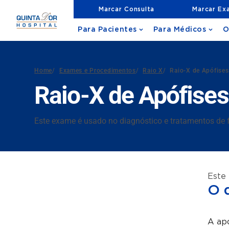
Marcar Consulta
Marcar Ex
Para Pacientes
Para Médicos
O
Home
/
Exames e Procedimentos
/
Raio X
/
Raio-X de Apófises
Raio-X de Apófises 
Este exame é usado no diagnóstico e tratamentos de f
Este
O 
A apó