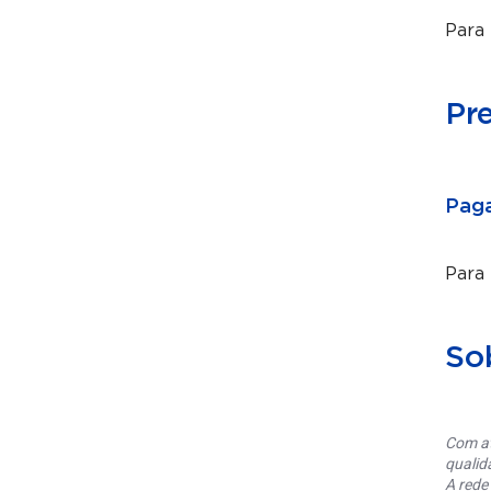
Para 
Pr
Paga
Para
So
Com at
qualid
A rede