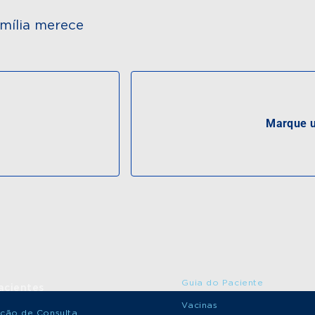
mília merece
Marque u
Guia do Paciente
acientes
Vacinas
ção de Consulta