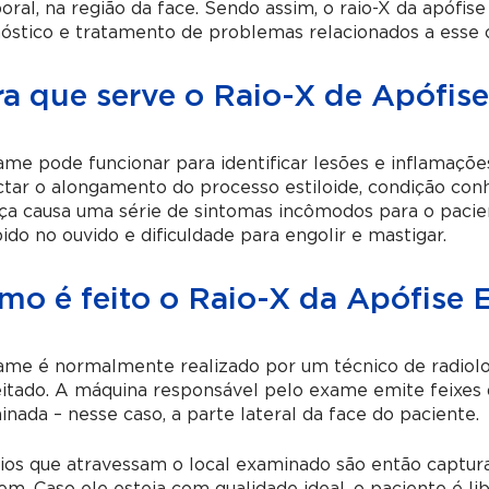
ral, na região da face. Sendo assim, o raio-X da apófise 
óstico e tratamento de problemas relacionados a esse 
a que serve o Raio-X de Apófise
me pode funcionar para identificar lesões e inflamações
ctar o alongamento do processo estiloide, condição co
a causa uma série de sintomas incômodos para o pacien
do no ouvido e dificuldade para engolir e mastigar.
mo é feito o Raio-X da Apófise E
ame é normalmente realizado por um técnico de radiolo
itado. A máquina responsável pelo exame emite feixes d
nada – nesse caso, a parte lateral da face do paciente.
ios que atravessam o local examinado são então captura