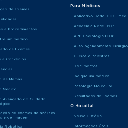
Para Médicos
ção de Exames
Aplicativo Rede D’Or - Méd
ialidades
Academia Rede D'Or
s e Procedimentos
APP Cadiologia D'Or
tre um médico
Auto-agendamento Cirúrgic
tado de Exames
Cursos e Palestras
s e Convênios
Documentos
ências
Indique um médico
o de Mamas
Patologia Molecular
o Médico
Resultados de Exames
o Avançado do Cuidado
ógico
O Hospital
itação de exames de análises
Nossa História
cas e de imagem
Informações Úteis
gia Robótica