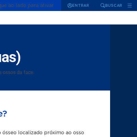
que ao lado para ativar
ENTRAR
BUSCAR
uas)
s ossos da face.
e?
 ósseo localizado próximo ao osso