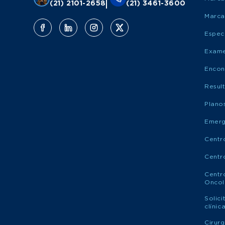
(21) 2101-2658
(21) 3461-3600
Marca
Espec
Exame
Encon
Resul
Plano
Emerg
Centr
Centr
Centr
Oncol
Solic
clíni
Cirur