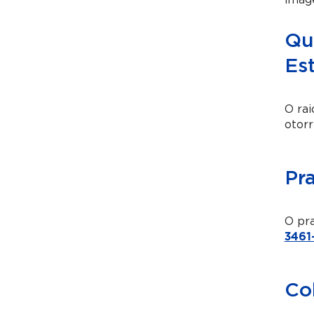
image
Qua
Est
O rai
otorr
Pr
O pra
3461
Co