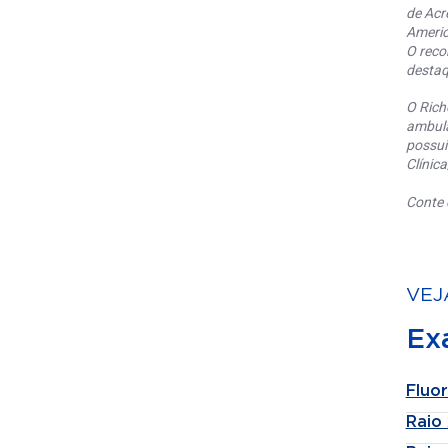
de Acr
Americ
O reco
destaq
O Rich
ambula
possui
Clínic
Conte 
VEJ
Ex
Fluo
Raio 