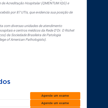
se de Acreditação Hospitalar (QMENTUM IQG) e
cebido por 87 UTIs, que evidencia sua posição de
nta com diversas unidades de atendimento
ospitais e centros médicos da Rede D’Or. O Richet
os) da Sociedade Brasileira de Patologia
ege of American Pathologists).
dos
Agende um exame
Agende um exame