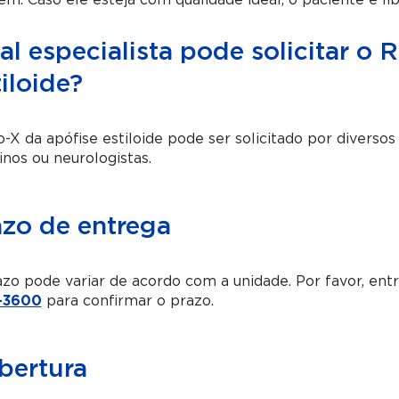
m. Caso ele esteja com qualidade ideal, o paciente é li
l especialista pode solicitar o 
iloide?
o-X da apófise estiloide pode ser solicitado por diversos
inos ou neurologistas.
azo de entrega
zo pode variar de acordo com a unidade. Por favor, en
-3600
para confirmar o prazo.
bertura