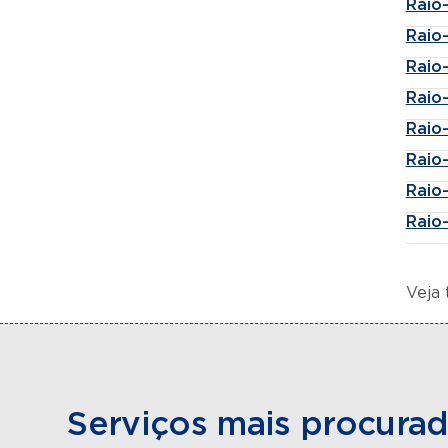
Raio-
Raio
Raio
Raio
Raio
Raio
Raio-
Raio-
Veja
Serviços mais procura