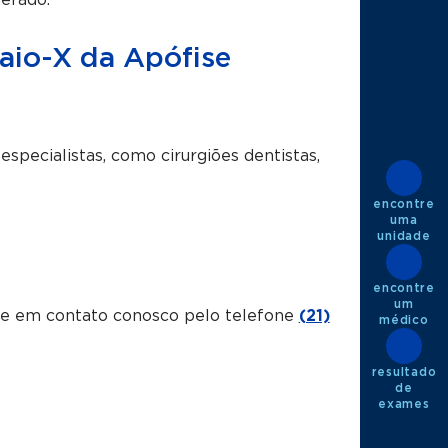
berado.
Raio-X da Apófise
 especialistas, como cirurgiões dentistas,
encontre
uma
unidade
encontre
um
tre em contato conosco pelo telefone
(21)
médico
resultado
de
exames