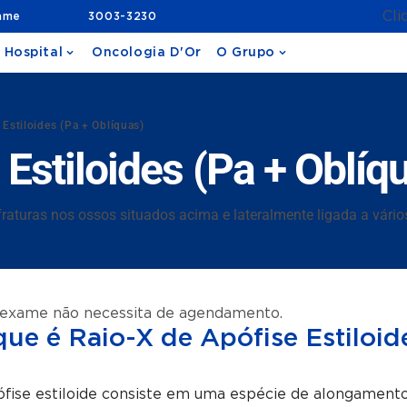
Cli
ame
3003-3230
 Hospital
Oncologia D'Or
O Grupo
 Estiloides (Pa + Oblíquas)
Estiloides (Pa + Oblíq
raturas nos ossos situados acima e lateralmente ligada a vário
 exame não necessita de agendamento.
que é Raio-X de Apófise Estiloid
fise estiloide consiste em uma espécie de alongamento