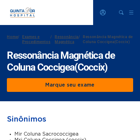
Home
/
Exames e
/
Ressonância
/
Ressonância Magnética de
Procedimentos
Magnética
Coluna Coccigea(Coccix)
Ressonância Magnética de
Coluna Coccigea(Coccix)
Marque seu exame
Sinônimos
Mir Coluna Sacrococcigea