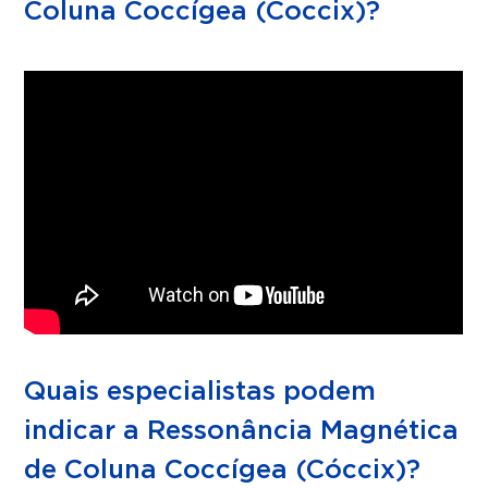
Coluna Coccígea (Coccix)?
Quais especialistas podem
indicar a Ressonância Magnética
de Coluna Coccígea (Cóccix)?