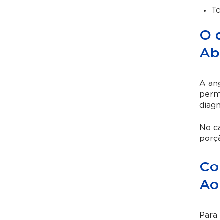
Tc
O 
Ab
A an
permi
diagn
No ca
porç
Co
Ao
Para 