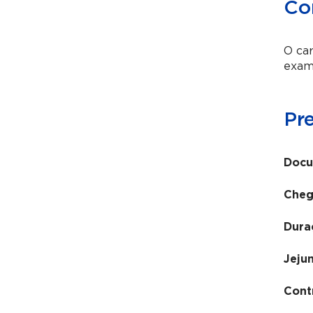
Co
O car
exam
Pr
Docu
Cheg
Dura
Jeju
Cont