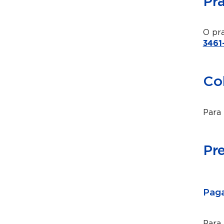
Pr
O pra
3461
Co
Para 
Pr
Paga
Para