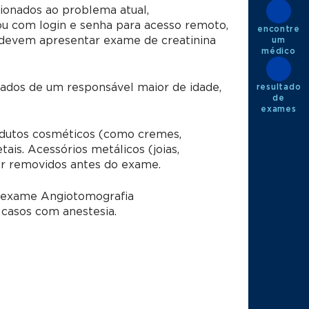
ionados ao problema atual,
u com login e senha para acesso remoto,
encontre
s devem apresentar exame de creatinina
um
médico
dos de um responsável maior de idade,
resultado
de
exames
utos cosméticos (como cremes,
is. Acessórios metálicos (joias,
er removidos antes do exame.
o exame Angiotomografia
casos com anestesia.