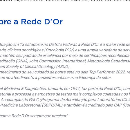
bre a Rede D'Or
uação em 13 estados e no Distrito Federal, a Rede D’Or é a maior rede de 
ade, clínicas oncológicas (Oncologia D’Or) e uma ampla variedade de serv
 mantém seu padrão de excelência por meio de certificações reconhecida
editação (ONA), Joint Commission International, Metodologia Canaden
an Society of Clinical Oncology (ASCO).
nhecimento do seu cuidado de ponta está no selo Top Performer 2022, re
ue no atendimento a pacientes críticos e na liderança do setor.
et Medicina & Diagnóstico, fundado em 1947, faz parte da Rede D’Or, co
torial e processa as amostras de testes mais complexos coletadas nos h
 Acreditação do PALC (Programa de Acreditação para Laboratórios Clínic
a/Medicina Laboratorial (SBPC/ML) e também é acreditado pelo CAP (Coll
com a Rede D’Or sempre que precisar!