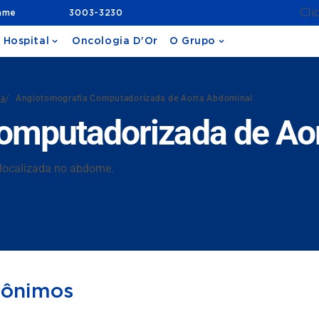
Cli
ame
3003-3230
 Hospital
Oncologia D'Or
O Grupo
da
/
Angiotomografia Computadorizada de Aorta Abdominal
omputadorizada de Ao
o localizada no abdome.
nônimos