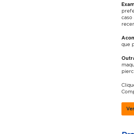
Exam
pref
caso 
recen
Acom
que 
Outr
maqui
pierc
Cliq
Comp
Ve