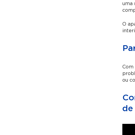
uma m
comp
O ap
inter
Pa
Com a
probl
ou c
Co
de