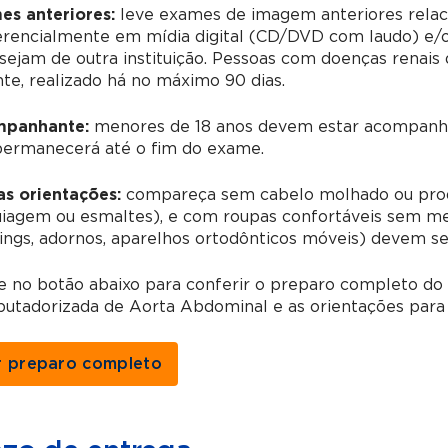
es anteriores:
leve exames de imagem anteriores relac
erencialmente em mídia digital (CD/DVD com laudo) e/o
sejam de outra instituição. Pessoas com doenças renai
te, realizado há no máximo 90 dias.
panhante:
menores de 18 anos devem estar acompanha
permanecerá até o fim do exame.
as orientações:
compareça sem cabelo molhado ou prod
agem ou esmaltes), e com roupas confortáveis sem meta
ings, adornos, aparelhos ortodônticos móveis) devem s
ue no botão abaixo para conferir o preparo completo d
utadorizada de Aorta Abdominal e as orientações para 
r preparo completo