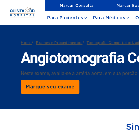
Marcar Consulta
Marcar Ex
Para Pacientes
Para Médicos
O
Home
/
Exames e Procedimentos
/
Tomografia Computadoriza
Angiotomografia C
Neste exame, avalia-se a artéria aorta, em sua porçã
Marque seu exame
Si