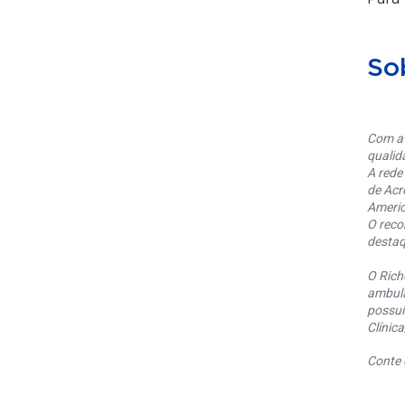
So
Com at
qualid
A rede
de Acr
Americ
O reco
destaq
O Rich
ambula
possui
Clínic
Conte 