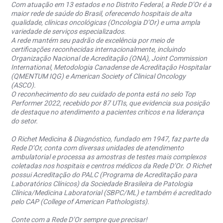
Com atuação em 13 estados e no Distrito Federal, a Rede D’Or é a
maior rede de saúde do Brasil, oferecendo hospitais de alta
qualidade, clínicas oncológicas (Oncologia D’Or) e uma ampla
variedade de serviços especializados.
A rede mantém seu padrão de excelência por meio de
certificações reconhecidas internacionalmente, incluindo
Organização Nacional de Acreditação (ONA), Joint Commission
International, Metodologia Canadense de Acreditação Hospitalar
(QMENTUM IQG) e American Society of Clinical Oncology
(ASCO).
O reconhecimento do seu cuidado de ponta está no selo Top
Performer 2022, recebido por 87 UTIs, que evidencia sua posição
de destaque no atendimento a pacientes críticos e na liderança
do setor.
O Richet Medicina & Diagnóstico, fundado em 1947, faz parte da
Rede D’Or, conta com diversas unidades de atendimento
ambulatorial e processa as amostras de testes mais complexos
coletadas nos hospitais e centros médicos da Rede D’Or. O Richet
possui Acreditação do PALC (Programa de Acreditação para
Laboratórios Clínicos) da Sociedade Brasileira de Patologia
Clínica/Medicina Laboratorial (SBPC/ML) e também é acreditado
pelo CAP (College of American Pathologists).
Conte com a Rede D’Or sempre que precisar!