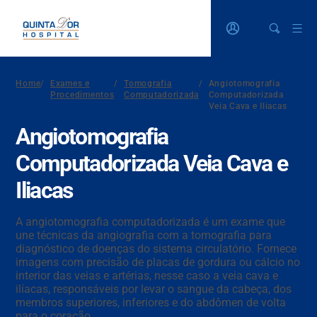
Home
/
Exames e
/
Tomografia
/
Angiotomografia
Procedimentos
Computadorizada
Computadorizada
Veia Cava e Iliacas
Angiotomografia
Computadorizada Veia Cava e
Iliacas
A angiotomografia computadorizada é um exame que
une técnicas da angiografia com a tomografia para
diagnóstico de doenças do sistema circulatório. Fornece
imagens com precisão de placas de gordura ou cálcio no
interior das veias e artérias, nesse caso a veia cava e
ilíacas, responsáveis por levar o sangue da cabeça, dos
membros superiores, inferiores e do abdômen de volta
para o coração .