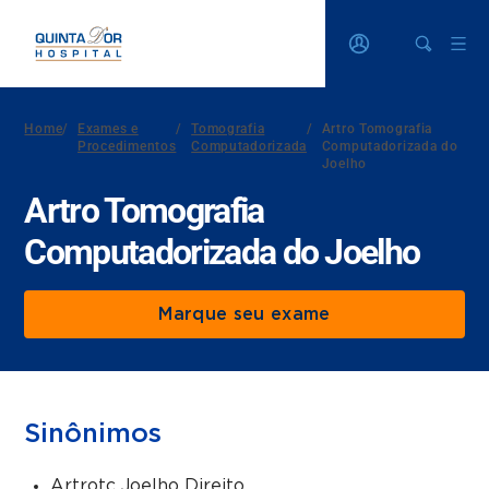
Home
/
Exames e
/
Tomografia
/
Artro Tomografia
Procedimentos
Computadorizada
Computadorizada do
Joelho
Artro Tomografia
Computadorizada do Joelho
Marque seu exame
Sinônimos
Artrotc Joelho Direito