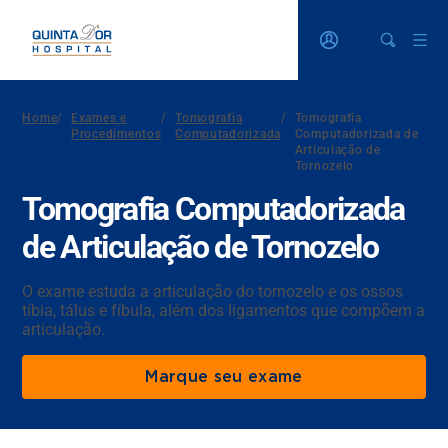
Home
/
Exames e
/
Tomografia
/
Tomografia
Procedimentos
Computadorizada
Computadorizada de
Articulação de
Tornozelo
Tomografia Computadorizada
de Articulação de Tornozelo
O exame estuda a articulação do tornozelo e os ossos
tíbia, tálus e fíbula, além dos ligamentos que compõem a
articulação.
Marque seu exame