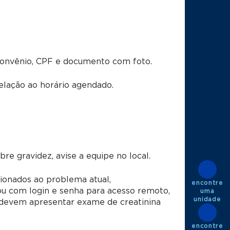
convênio, CPF e documento com foto.
lação ao horário agendado.
e gravidez, avise a equipe no local.
ionados ao problema atual,
encontre
u com login e senha para acesso remoto,
uma
unidade
s devem apresentar exame de creatinina
encontre