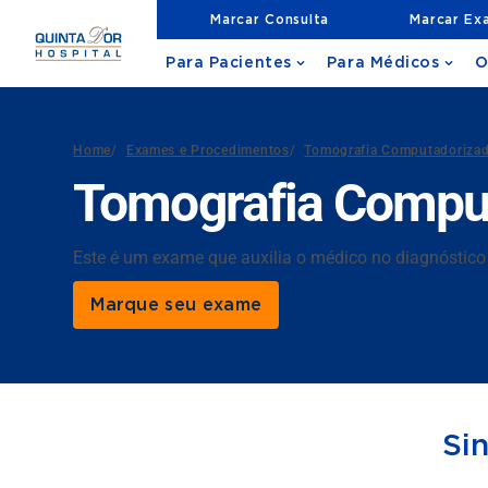
Marcar Consulta
Marcar Ex
Para Pacientes
Para Médicos
O
Home
/
Exames e Procedimentos
/
Tomografia Computadoriza
Tomografia Comput
Este é um exame que auxilia o médico no diagnóstico
Marque seu exame
Si