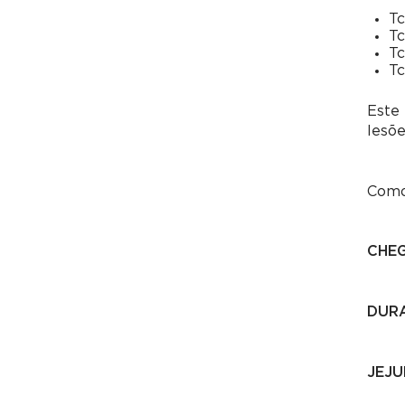
Tc
Tc
Tc
Tc
Este 
lesõ
Como
CHE
DUR
JEJU