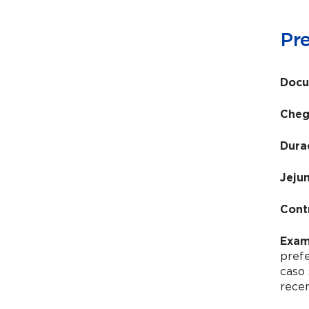
Pr
Docu
Cheg
Dura
Jeju
Cont
Exam
pref
caso 
recen