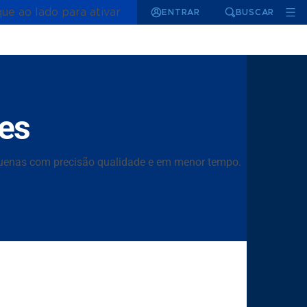
que ao lado para ativar
ENTRAR
BUSCAR
es
equenas com precisão qualidade e em menor tempo.