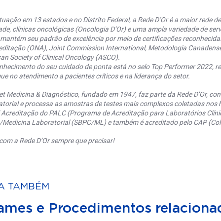
uação em 13 estados e no Distrito Federal, a Rede D’Or é a maior rede de 
ade, clínicas oncológicas (Oncologia D’Or) e uma ampla variedade de serv
 mantém seu padrão de excelência por meio de certificações reconhecida
editação (ONA), Joint Commission International, Metodologia Canaden
an Society of Clinical Oncology (ASCO).
nhecimento do seu cuidado de ponta está no selo Top Performer 2022, re
ue no atendimento a pacientes críticos e na liderança do setor.
et Medicina & Diagnóstico, fundado em 1947, faz parte da Rede D’Or, co
torial e processa as amostras de testes mais complexos coletadas nos h
 Acreditação do PALC (Programa de Acreditação para Laboratórios Clínic
a/Medicina Laboratorial (SBPC/ML) e também é acreditado pelo CAP (Coll
com a Rede D’Or sempre que precisar!
A TAMBÉM
ames e Procedimentos relaciona