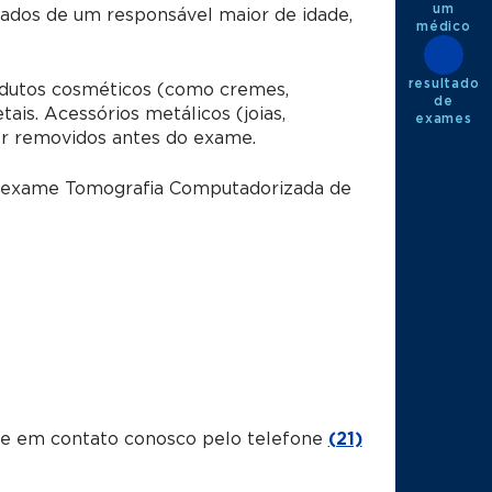
um
dos de um responsável maior de idade,
médico
resultado
utos cosméticos (como cremes,
de
is. Acessórios metálicos (joias,
exames
er removidos antes do exame.
o exame
Tomografia Computadorizada de
tre em contato conosco pelo telefone
(21)