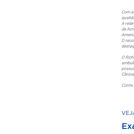
Com at
qualid
A rede
de Acr
Americ
O reco
destaq
O Rich
ambula
possui
Clínic
Conte 
VEJ
Ex