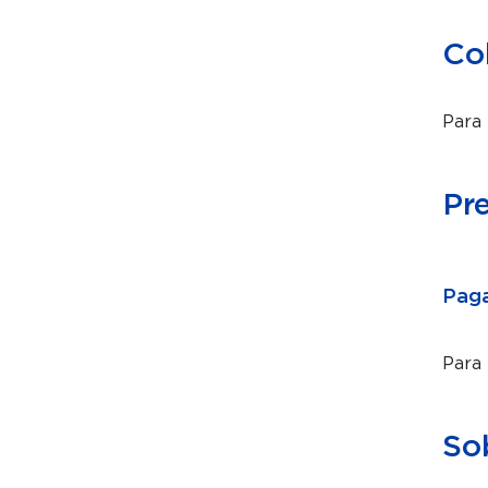
Co
Para 
Pr
Paga
Para
So