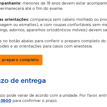
panhante:
menores de 18 anos devem estar acompanha
permanecerá até o fim do exame.
as orientações:
compareça sem cabelo molhado ou prod
agem ou esmaltes), e com roupas confortáveis sem meta
ings, adornos, aparelhos ortodônticos móveis) devem s
ue no botão abaixo para conferir o preparo completo d
oides
e as orientações para casos com anestesia.
r preparo completo
azo de entrega
zo pode variar de acordo com a unidade. Por favor, en
-3600
para confirmar o prazo.