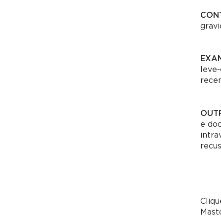
CON
gravi
EXAM
leve-
recen
OUT
e do
intra
recus
Cliq
Masto