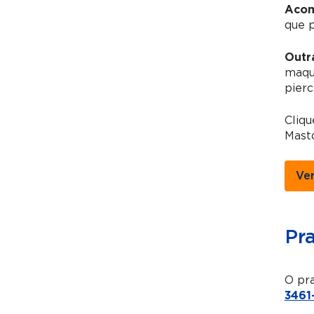
Acom
que 
Outr
maqui
pierc
Cliq
Mast
Ve
Pr
O pra
3461