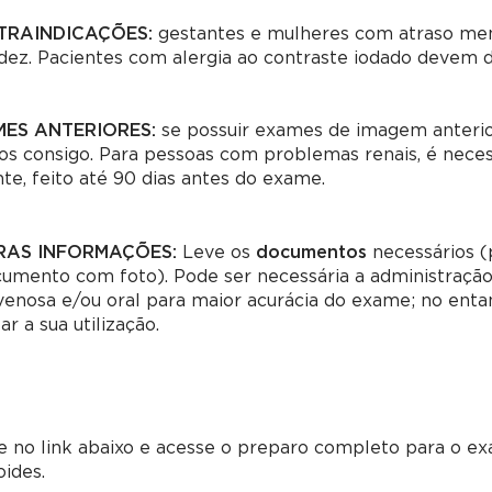
TRAINDICAÇÕES:
gestantes e mulheres com atraso men
dez. Pacientes com alergia ao contraste iodado devem 
ES ANTERIORES:
s
e possuir exames de imagem anterio
os consigo.
Para pessoas com problemas renais, é neces
te, feito até 90 dias antes do exame.
RAS INFORMAÇÕES:
Leve os
documentos
necessários (
cumento com foto).
Pode ser necessária a administração
venosa e/ou oral para maior acurácia do exame; no enta
ar a sua utilização.
ue no link abaixo e acesse o preparo completo para o 
ides.