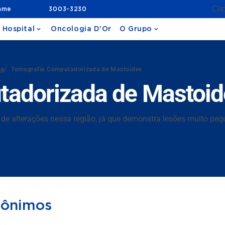
Cli
ame
3003-3230
 Hospital
Oncologia D'Or
O Grupo
da
/
Tomografia Computadorizada de Mastoides
adorizada de Mastoid
 de alterações nessa região, já que demonstra lesões muito p
nônimos