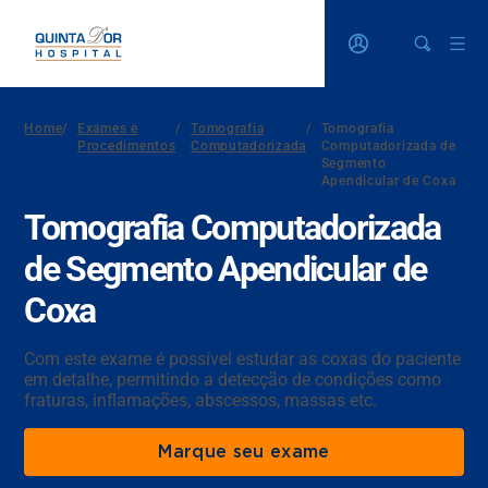
Home
/
Exames e
/
Tomografia
/
Tomografia
Procedimentos
Computadorizada
Computadorizada de
Segmento
Apendicular de Coxa
Tomografia Computadorizada
de Segmento Apendicular de
Coxa
Com este exame é possível estudar as coxas do paciente
em detalhe, permitindo a detecção de condições como
fraturas, inflamações, abscessos, massas etc.
Marque seu exame