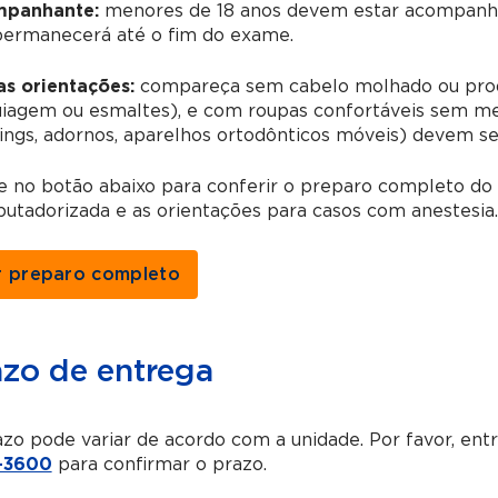
panhante:
menores de 18 anos devem estar acompanha
permanecerá até o fim do exame.
as orientações:
compareça sem cabelo molhado ou prod
agem ou esmaltes), e com roupas confortáveis sem meta
ings, adornos, aparelhos ortodônticos móveis) devem s
ue no botão abaixo para conferir o preparo completo d
tadorizada e as orientações para casos com anestesia.
r preparo completo
azo de entrega
zo pode variar de acordo com a unidade. Por favor, en
-3600
para confirmar o prazo.