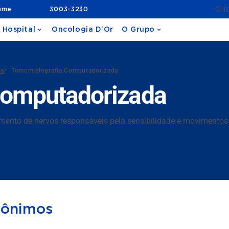
Cli
ame
3003-3230
 Hospital
Oncologia D'Or
O Grupo
da
/
Tomomielografia Computadorizada
Computadorizada
timento de nervos responsáveis pela sensibilidade e movimento
nônimos