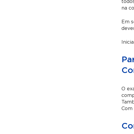
todos
na co
Em se
deve
Inici
Pa
Co
O exa
comp
També
Com e
Co