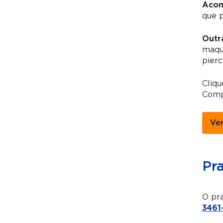
Acom
que 
Outr
maqui
pierc
Cliq
Compu
Ve
Pr
O pra
3461