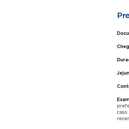
Pr
Docu
Cheg
Dura
Jeju
Cont
Exam
pref
caso 
recen