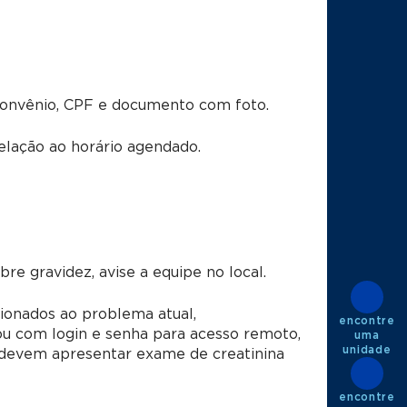
convênio, CPF e documento com foto.
lação ao horário agendado.
e gravidez, avise a equipe no local.
ionados ao problema atual,
encontre
u com login e senha para acesso remoto,
uma
unidade
s devem apresentar exame de creatinina
encontre