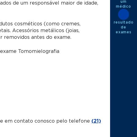
um
dos de um responsável maior de idade,
médico
resultado
utos cosméticos (como cremes,
de
is. Acessórios metálicos (joias,
exames
er removidos antes do exame.
o exame Tomomielografia
tre em contato conosco pelo telefone
(21)