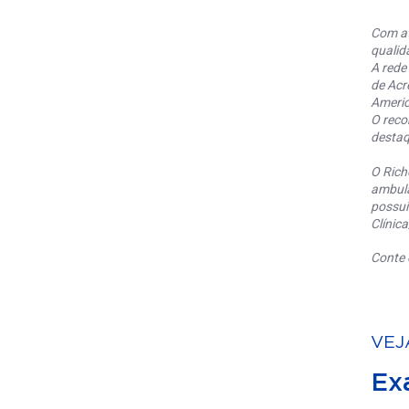
Com at
qualid
A rede
de Acr
Americ
O reco
destaq
O Rich
ambula
possui
Clínic
Conte 
VEJ
Ex