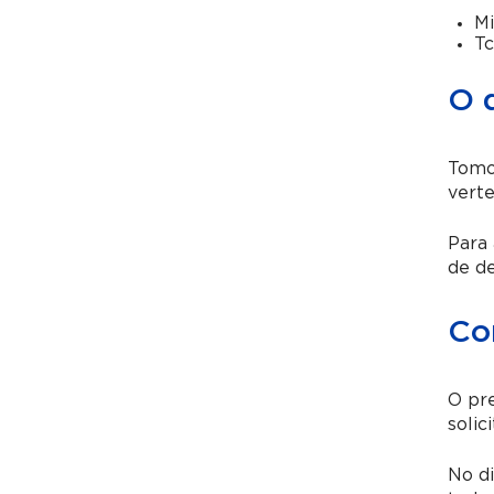
Mi
Tc
O 
Tomo
verte
Para 
de de
Co
O pr
solic
No di