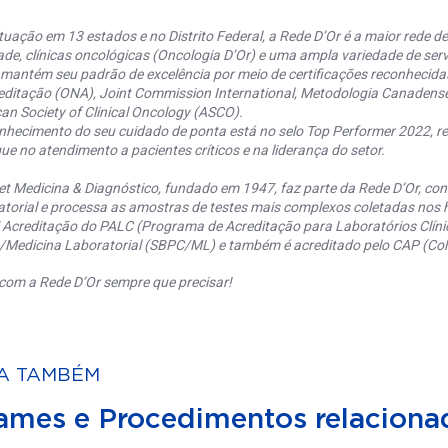
uação em 13 estados e no Distrito Federal, a Rede D’Or é a maior rede de 
ade, clínicas oncológicas (Oncologia D’Or) e uma ampla variedade de serv
 mantém seu padrão de excelência por meio de certificações reconhecida
editação (ONA), Joint Commission International, Metodologia Canaden
an Society of Clinical Oncology (ASCO).
nhecimento do seu cuidado de ponta está no selo Top Performer 2022, re
ue no atendimento a pacientes críticos e na liderança do setor.
et Medicina & Diagnóstico, fundado em 1947, faz parte da Rede D’Or, co
torial e processa as amostras de testes mais complexos coletadas nos h
 Acreditação do PALC (Programa de Acreditação para Laboratórios Clínic
a/Medicina Laboratorial (SBPC/ML) e também é acreditado pelo CAP (Coll
com a Rede D’Or sempre que precisar!
A TAMBÉM
ames e Procedimentos relaciona