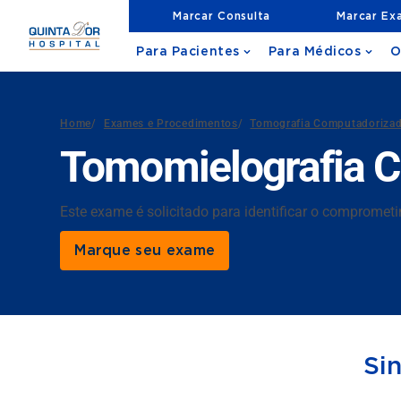
Marcar Consulta
Marcar Ex
Para Pacientes
Para Médicos
O
Home
/
Exames e Procedimentos
/
Tomografia Computadoriza
Tomomielografia 
Este exame é solicitado para identificar o comprome
Marque seu exame
Si