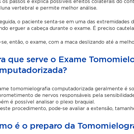
 os passos e explica possíveis efeitos colaterais do cont
luna vertebral e permite melhor análise.
guida, o paciente senta-se em uma das extremidades d
ndo erguer a cabeça durante o exame. É preciso cautel
a-se, então, o exame, com a maca deslizando até a melh
ra que serve o Exame Tomomielo
mputadorizada?
me tomomielografia computadorizada geralmente é solic
rometimento de nervos responsáveis pela sensibilidad
m é possível analisar o plexo braquial.
ste procedimento, pode-se avaliar a extensão, tamanho
mo é o preparo da Tomomielogr