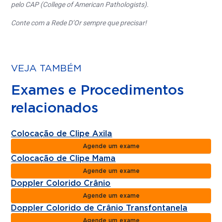
pelo CAP (College of American Pathologists).
Conte com a Rede D’Or sempre que precisar!
VEJA TAMBÉM
Exames e Procedimentos
relacionados
Colocação de Clipe Axila
Agende um exame
Colocação de Clipe Mama
Agende um exame
Doppler Colorido Crânio
Agende um exame
Doppler Colorido de Crânio Transfontanela
Agende um exame