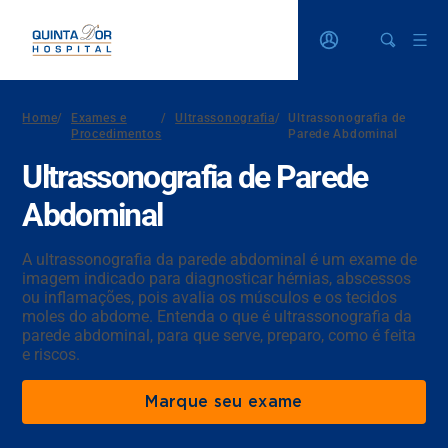
Home
/
Exames e
/
Ultrassonografia
/
Ultrassonografia de
Procedimentos
Parede Abdominal
Ultrassonografia de Parede
Abdominal
A ultrassonografia da parede abdominal é um exame de
imagem indicado para diagnosticar hérnias, abscessos
ou inflamações, pois avalia os músculos e os tecidos
moles do abdome. Entenda o que é ultrassonografia da
parede abdominal, para que serve, preparo, como é feita
e riscos.
Marque seu exame