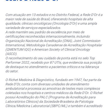
Com atuação em 13 estados e no Distrito Federal, a Rede D’Or é a
maior rede de saúde do Brasil, oferecendo hospitais de alta
qualidade, clínicas oncológicas (Oncologia D’Or) e uma ampla
variedade de serviços especializados.
A rede mantém seu padrão de excelência por meio de
certificações reconhecidas internacionalmente, incluindo
Organização Nacional de Acreditação (ONA), Joint Commission
International, Metodologia Canadense de Acreditação Hospitalar
(QMENTUM IQG) e American Society of Clinical Oncology
(ASCO).
O reconhecimento do seu cuidado de ponta está no selo Top
Performer 2022, recebido por 87 UTIs, que evidencia sua posição
de destaque no atendimento a pacientes críticos e na liderança
do setor.
O Richet Medicina & Diagnóstico, fundado em 1947, faz parte da
Rede D’Or, conta com diversas unidades de atendimento
ambulatorial e processa as amostras de testes mais complexos
coletadas nos hospitais e centros médicos da Rede D’Or. O Richet
possui Acreditação do PALC (Programa de Acreditação para
Laboratórios Clínicos) da Sociedade Brasileira de Patologia
Clínica/Medicina Laboratorial (SBPC/ML) e também é acreditado